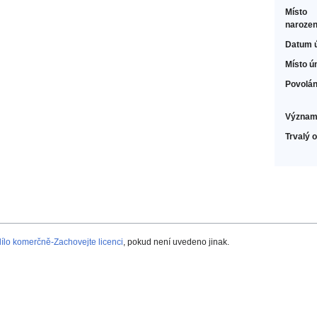
Místo
narozen
Datum 
Místo ú
Povolán
Význam
Trvalý 
lo komerčně-Zachovejte licenci
, pokud není uvedeno jinak.