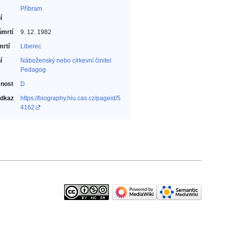
Příbram
í
úmrtí
9. 12. 1982
mrtí
Liberec
í
Náboženský nebo církevní činitel‎
Pedagog‎
nost
D
odkaz
https://biography.hiu.cas.cz/pageid/5
4162