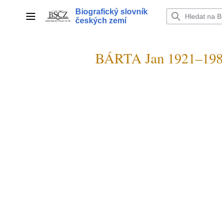
Přeskočit
Biografický slovník
na
Hlavní menu
českých zemí
obsah
BÁRTA Jan 1921–19