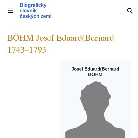
Přeskočit
Biografický
na
slovník
Hlavní menu
Hle
obsah
českých zemí
BÖHM Josef Eduard(Bernard
1743–1793
Josef Eduard(Bernard
BÖHM