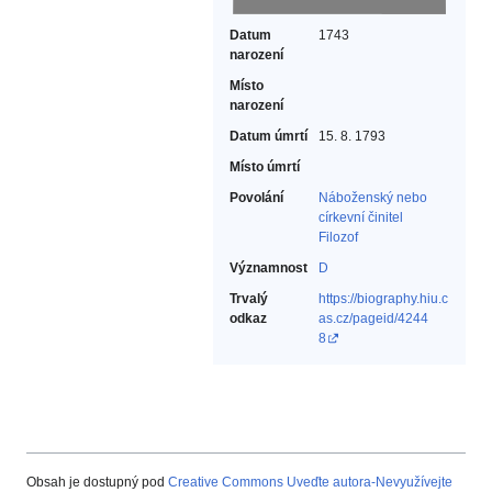
Datum
1743
narození
Místo
narození
Datum úmrtí
15. 8. 1793
Místo úmrtí
Povolání
Náboženský nebo
církevní činitel‎
Filozof‎
Významnost
D
Trvalý
https://biography.hiu.c
odkaz
as.cz/pageid/4244
8
Obsah je dostupný pod
Creative Commons Uveďte autora-Nevyužívejte