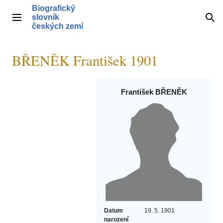
Přeskočit
Biografický
na
slovník
Hlavní menu
Hle
obsah
českých zemí
BŘENĚK František 1901
František BŘENĚK
Datum
19. 5. 1901
narození