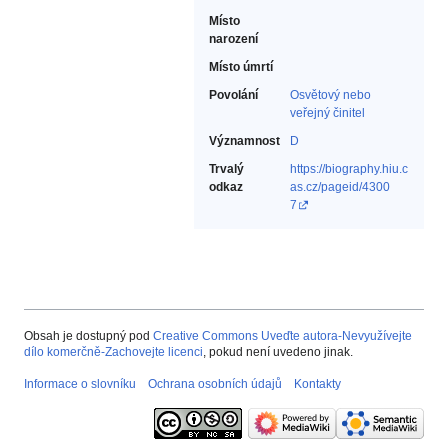
Místo
narození
Místo úmrtí
Povolání
Osvětový nebo
veřejný činitel‎
Významnost
D
Trvalý
https://biography.hiu.c
odkaz
as.cz/pageid/4300
7
Obsah je dostupný pod
Creative Commons Uveďte autora-Nevyužívejte
dílo komerčně-Zachovejte licenci
, pokud není uvedeno jinak.
Informace o slovníku
Ochrana osobních údajů
Kontakty