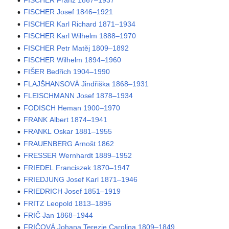
FISCHER Franz 1867–1937
FISCHER Josef 1846–1921
FISCHER Karl Richard 1871–1934
FISCHER Karl Wilhelm 1888–1970
FISCHER Petr Matěj 1809–1892
FISCHER Wilhelm 1894–1960
FIŠER Bedřich 1904–1990
FLAJŠHANSOVÁ Jindřiška 1868–1931
FLEISCHMANN Josef 1878–1934
FODISCH Heman 1900–1970
FRANK Albert 1874–1941
FRANKL Oskar 1881–1955
FRAUENBERG Arnošt 1862
FRESSER Wernhardt 1889–1952
FRIEDEL Franciszek 1870–1947
FRIEDJUNG Josef Karl 1871–1946
FRIEDRICH Josef 1851–1919
FRITZ Leopold 1813–1895
FRIČ Jan 1868–1944
FRIČOVÁ Johana Terezie Carolina 1809–1849