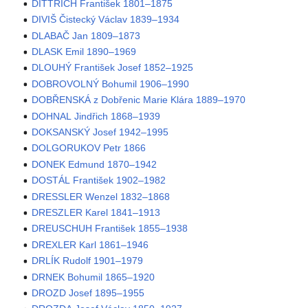
DITTRICH František 1801–1875
DIVIŠ Čistecký Václav 1839–1934
DLABAČ Jan 1809–1873
DLASK Emil 1890–1969
DLOUHÝ František Josef 1852–1925
DOBROVOLNÝ Bohumil 1906–1990
DOBŘENSKÁ z Dobřenic Marie Klára 1889–1970
DOHNAL Jindřich 1868–1939
DOKSANSKÝ Josef 1942–1995
DOLGORUKOV Petr 1866
DONEK Edmund 1870–1942
DOSTÁL František 1902–1982
DRESSLER Wenzel 1832–1868
DRESZLER Karel 1841–1913
DREUSCHUH František 1855–1938
DREXLER Karl 1861–1946
DRLÍK Rudolf 1901–1979
DRNEK Bohumil 1865–1920
DROZD Josef 1895–1955