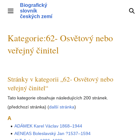
Přeskočit
Biografický
na
slovník
Hlavní menu
Hle
obsah
českých zemí
Kategorie
:
62- Osvětový nebo
veřejný činitel
Stránky v kategorii „62- Osvětový nebo
veřejný činitel“
Tato kategorie obsahuje následujících 200 stránek.
(předchozí stránka) (
další stránka
)
A
ADÁMEK Karel Václav 1868–1944
AENEAS Boleslavský Jan ?1537–1594