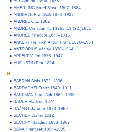
ALT Antonín 1806–1888
AMERLING Karel Slavoj 1807–1884
ANDERLE František 1876–1937
ANDRLE Otto 1882
ANDRÉ Christian Karl 1763–19.(22.)1831
ANDRÉE Theodor 1847–1915
ANKERT Heinrich Anton Franz 1870–1954
ANTROPIUS Václav 1876–1964
APPELT Vilém 1878–1947
AUGUSTIN Petr 1824
B
BAERAN Alois 1872–1936
BARDACHZI Franz 1849–1911
BARKMAN František 1869–1933
BAUER Vladimír 1874
BAŽANT Jaromír 1878–1956
BECHER Walter 1912
BECHNÝ Klaudius 1888–1967
BENA František 1854–1935