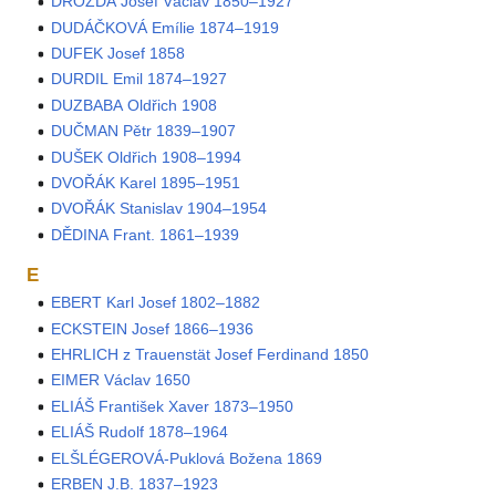
DROZDA Josef Václav 1850–1927
DUDÁČKOVÁ Emílie 1874–1919
DUFEK Josef 1858
DURDIL Emil 1874–1927
DUZBABA Oldřich 1908
DUČMAN Pětr 1839–1907
DUŠEK Oldřich 1908–1994
DVOŘÁK Karel 1895–1951
DVOŘÁK Stanislav 1904–1954
DĚDINA Frant. 1861–1939
E
EBERT Karl Josef 1802–1882
ECKSTEIN Josef 1866–1936
EHRLICH z Trauenstät Josef Ferdinand 1850
EIMER Václav 1650
ELIÁŠ František Xaver 1873–1950
ELIÁŠ Rudolf 1878–1964
ELŠLÉGEROVÁ-Puklová Božena 1869
ERBEN J.B. 1837–1923