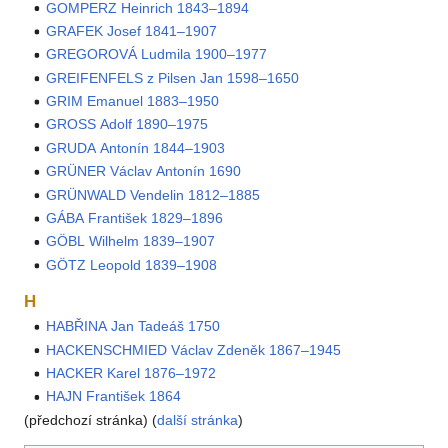
GOMPERZ Heinrich 1843–1894
GRAFEK Josef 1841–1907
GREGOROVÁ Ludmila 1900–1977
GREIFENFELS z Pilsen Jan 1598–1650
GRIM Emanuel 1883–1950
GROSS Adolf 1890–1975
GRUDA Antonín 1844–1903
GRÜNER Václav Antonín 1690
GRÜNWALD Vendelin 1812–1885
GÁBA František 1829–1896
GÖBL Wilhelm 1839–1907
GÖTZ Leopold 1839–1908
H
HABŘINA Jan Tadeáš 1750
HACKENSCHMIED Václav Zdeněk 1867–1945
HACKER Karel 1876–1972
HAJN František 1864
(předchozí stránka) (
další stránka
)