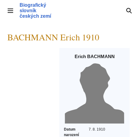
Přeskočit
Biografický
na
slovník
Hlavní menu
Hle
obsah
českých zemí
BACHMANN Erich 1910
Erich BACHMANN
Datum
7. 8. 1910
narození