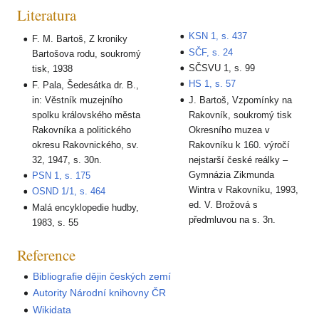
Literatura
KSN 1, s. 437
F. M. Bartoš, Z kroniky
SČF, s. 24
Bartošova rodu, soukromý
SČSVU 1, s. 99
tisk, 1938
HS 1, s. 57
F. Pala, Šedesátka dr. B.,
in: Věstník muzejního
J. Bartoš, Vzpomínky na
spolku královského města
Rakovník, soukromý tisk
Rakovníka a politického
Okresního muzea v
okresu Rakovnického, sv.
Rakovníku k 160. výročí
32, 1947, s. 30n.
nejstarší české reálky –
Gymnázia Zikmunda
PSN 1, s. 175
Wintra v Rakovníku, 1993,
OSND 1/1, s. 464
ed. V. Brožová s
Malá encyklopedie hudby,
předmluvou na s. 3n.
1983, s. 55
Reference
Bibliografie dějin českých zemí
Autority Národní knihovny ČR
Wikidata