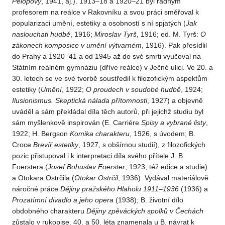
Pelopovy
, 1941, aj.). 1913–18 a 1920–21 byl řádným
profesorem na reálce v Rakovníku a svou práci směřoval k
popularizaci umění, estetiky a osobností s ní spjatých (
Jak
naslouchati
hudbě
, 1916;
Miroslav
Tyrš
, 1916; ed. M. Tyrš:
O
zákonech
komposice
v umění
výtvarném
, 1916). Pak přesídlil
do Prahy a 1920–41 a od 1945 až do své smrti vyučoval na
Státním reálném gymnáziu (dříve reálce) v Ječné ulici. Ve 20. a
30. letech se ve své tvorbě soustředil k filozofickým aspektům
estetiky (
Umění
, 1922;
O proudech
v soudobé
hudbě
, 1924;
Ilusionismus.
Skeptická
nálada
přítomnosti
, 1927) a objevně
uváděl a sám překládal díla těch autorů, při jejichž studiu byl
sám myšlenkově inspirován (E. Carriére
Spisy
a vybrané
listy
,
1922; H. Bergson
Komika
charakteru
, 1926, s úvodem; B.
Croce
Brevíř
estetiky
, 1927, s obšírnou studií), z filozofických
pozic přistupoval i k interpretaci díla svého přítele J. B.
Foerstera (
Josef
Bohuslav
Foerster
, 1923, též edice a studie)
a Otokara Ostrčila (
Otokar
Ostrčil
, 1936). Vydával materiálově
náročné práce
Dějiny
pražského
Hlaholu
1911–1936
(1936) a
Prozatímní
divadlo
a jeho
opera
(1938); B. životní dílo
obdobného charakteru
Dějiny
zpěváckých
spolků
v Čechách
zůstalo v rukopise. 40. a 50. léta znamenala u B. návrat k