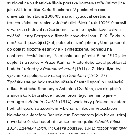
studoval na varhanické škole pražské konzervatoře (mimo jiné
jako žák teoretika Karla Steckera). V posledním roce
univerzitního studia 1908/09 navíc i vyučoval češtinu a
francouzštinu na reálce v Ječné ulici. Školní rok 1909/10 strávil
v Paříži a studoval na Sorbonně. Tam ho myšlenkově ovlivnil
zvláště Henry Bergson a filozofie novoidealismu; F. X. Šalda, s
nímž se B. později stýkal, pak definitivně jeho myšlení posunul
do oblasti filozofie estetiky a k syntetickému pohledu na
osobnosti české kultury. Po absolutoriu působil B. od 1910 jako
suplent na reálce v Praze-Karlíně. V této době začal publikovat
hudební referáty v
Pokrokové
revui
(1911) a Z. Nejedlým byl
vyzván ke spolupráci v časopise
Smetana
(1912–27).
Zpočátku se po boku svého učitele účastnil sporů o umělecký
odkaz Bedřicha Smetany a Antonína Dvořáka; své skeptické
stanovisko k Dvořákově hudbě, promítající se mimo jiné v
monografii
Antonín
Dvořák
(1914), však brzy překonal a autora
hodnotil spolu se Zdeňkem Fibichem, mladým Vítězslavem
Novákem a Josefem Bohuslavem Foersterem jako hlavní zdroj
novodobé české hudební tradice (monografie
Zdeněk
Fibich
,
1914,
Zdeněk
Fibich
, in:
České
postavy
, 1941; rozbor
Námluvy