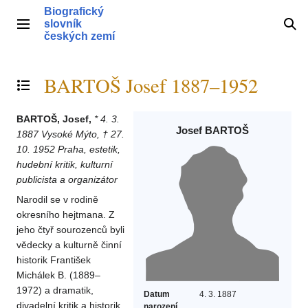
Přeskočit
Biografický
na
slovník
Hlavní menu
Hle
obsah
českých zemí
BARTOŠ Josef 1887–1952
Přepnout obsah
BARTOŠ, Josef,
* 4. 3.
Josef BARTOŠ
1887 Vysoké Mýto, † 27.
10. 1952 Praha, estetik,
hudební kritik, kulturní
publicista a organizátor
Narodil se v rodině
okresního hejtmana. Z
jeho čtyř sourozenců byli
vědecky a kulturně činní
historik František
Michálek B. (1889–
1972) a dramatik,
Datum
4. 3. 1887
divadelní kritik a historik
narození