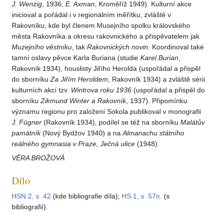
J. Wenzig
, 1936;
E. Axman
, Kroměříž 1949). Kulturní akce
inicioval a pořádal i v regionálním měřítku, zvláště v
Rakovníku, kde byl členem Musejního spolku královského
města Rakovníka a okresu rakovnického a přispěvatelem jak
Muzejního
věstníku
, tak
Rakovnických
novin
. Koordinoval také
tamní oslavy pěvce Karla Buriana (studie
Karel
Burian
,
Rakovník 1934), houslisty Jiřího Herolda (uspořádal a přispěl
do sborníku
Za Jiřím
Heroldem
, Rakovník 1934) a zvláště sérii
kulturních akcí tzv.
Wintrova
roku 1936
(uspořádal a přispěl do
sborníku
Zikmund
Winter a
Rakovník
, 1937). Připomínku
významu regionu pro založení Sokola publikoval v monografii
J. Fügner
(Rakovník 1934), podílel se též na sborníku
Malátův
památník
(Nový Bydžov 1940) a na
Almanachu
státního
reálného
gymnasia
v Praze,
Ječná
ulice
(1948).
VĚRA BROŽOVÁ
Dílo
HSN 2, s. 42
(kde bibliografie díla);
HS 1, s. 57n.
(s
bibliografií).