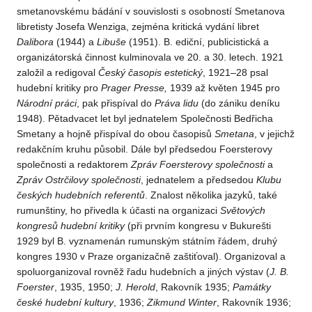
smetanovskému bádání v souvislosti s osobností Smetanova
libretisty Josefa Wenziga, zejména kritická vydání libret
Dalibora
(1944) a
Libuše
(1951). B. ediční, publicistická a
organizátorská činnost kulminovala ve 20. a 30. letech. 1921
založil a redigoval
Český
časopis
estetický
, 1921–28 psal
hudební kritiky pro
Prager
Presse,
1939 až květen 1945 pro
Národní
práci
, pak přispíval do
Práva
lidu
(do zániku deníku
1948). Pětadvacet let byl jednatelem Společnosti Bedřicha
Smetany a hojně přispíval do obou časopisů
Smetana
, v jejichž
redakčním kruhu působil. Dále byl předsedou Foersterovy
společnosti a redaktorem
Zpráv
Foersterovy
společnosti
a
Zpráv
Ostrčilovy
společnosti
, jednatelem a předsedou
Klubu
českých
hudebních
referentů
. Znalost několika jazyků, také
rumunštiny, ho přivedla k účasti na organizaci
Světových
kongresů
hudební
kritiky
(při prvním kongresu v Bukurešti
1929 byl B. vyznamenán rumunským státním řádem, druhý
kongres 1930 v Praze organizačně zaštiťoval). Organizoval a
spoluorganizoval rovněž řadu hudebních a jiných výstav (
J. B.
Foerster
, 1935, 1950;
J. Herold
, Rakovník 1935;
Památky
české
hudební
kultury
, 1936;
Zikmund
Winter
, Rakovník 1936;