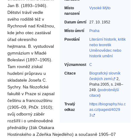
Jan B. (1893–1946).
Místo
Vysoké Mýto
Dětství trávil vedle
narození
svého rodiště též v
Datum úmrtí
27. 10. 1952
Rychnově nad Kněžnou,
Místo úmrtí
Praha
kde jeho otec zastával
úřad okresního
Povolání
Literární historik, kritik
nebo teoretik‎
hejtmana. B. vystudoval
Uměnovědec nebo
gymnázium v Mladé
historik umění‎
Boleslavi (1897–1905).
Významnost
C
Tam rovněž získal
hudební průpravu u
Citace
Biografický slovník
českých zemí
2,
skladatele Josefa C.
Praha 2005, s. 248–
Sychry. Na filozofické
249. (
podrobnější
fakultě v Praze si zapsal
citace
)
češtinu a francouzštinu
Trvalý
https://biography.hiu.c
(1905–09, PhDr. 1910);
odkaz
as.cz/pageid/4029
svůj odborný záběr
3
rozšířil i o uměnovědné
přednášky (žák Otakara
Hostinského a Zdeňka Nejedlého) a současně 1905–07