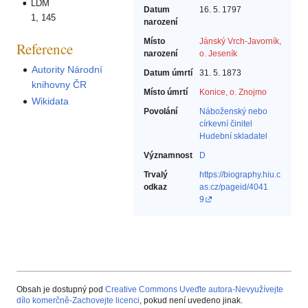
LDM
Datum
16. 5. 1797
1, 145
narození
Místo
Jánský Vrch-Javorník,
Reference
narození
o. Jeseník
Autority Národní
Datum úmrtí
31. 5. 1873
knihovny ČR
Místo úmrtí
Konice, o. Znojmo
Wikidata
Povolání
Náboženský nebo
církevní činitel‎
Hudební skladatel‎
Významnost
D
Trvalý
https://biography.hiu.c
odkaz
as.cz/pageid/4041
9
Obsah je dostupný pod
Creative Commons Uveďte autora-Nevyužívejte
dílo komerčně-Zachovejte licenci
, pokud není uvedeno jinak.