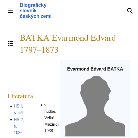
Přeskočit
Biografický
na
slovník
Hlavní menu
Hle
obsah
českých zemí
BATKA Evarmond Edvard
Přepnout obsah
1797–1873
Evarmond Edvard BATKA
Literatura
v
HS I,
hudbě.
s. 64
Velké
HS 2,
Meziříčí
s.
1938...
1026