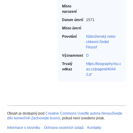
Místo
narození
Datum úmrtí
1571
Místo úmrtí
Povolání
Náboženský nebo
církevní činitel‎
Filozof‎
Významnost
D
Trvalý
https://biography.hiu.c
odkaz
as.cz/pageid/4044
2
Obsah je dostupný pod
Creative Commons Uveďte autora-Nevyužívejte
dílo komerčně-Zachovejte licenci
, pokud není uvedeno jinak.
Informace o slovníku
Ochrana osobních údajů
Kontakty