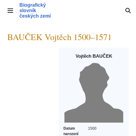
Přeskočit
Biografický
na
slovník
Hlavní menu
Hle
obsah
českých zemí
BAUČEK Vojtěch 1500–1571
Vojtěch BAUČEK
Datum
1500
narození