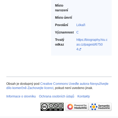
Místo
narození
Místo úmrtí
Povolání
Lékaři‎
Významnost
C
Trvalý
https://biography.hiu.c
odkaz
as.cz/pageid/6750
4
Obsah je dostupný pod
Creative Commons Uveďte autora-Nevyužívejte
dílo komerčně-Zachovejte licenci
, pokud není uvedeno jinak.
Informace o slovníku
Ochrana osobních údajů
Kontakty