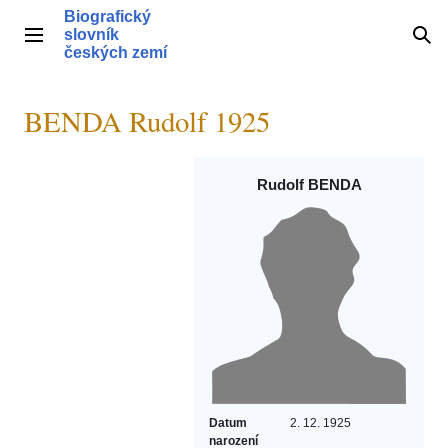
Přeskočit
Biografický
na
slovník
Hlavní menu
Hle
obsah
českých zemí
BENDA Rudolf 1925
Rudolf BENDA
Datum
2. 12. 1925
narození