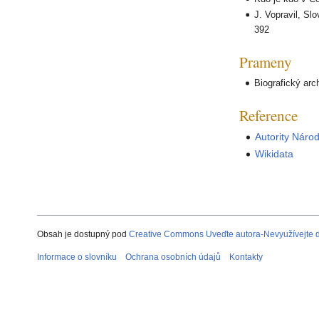
J. Vopravil, Sl
392
Prameny
Biografický arc
Reference
Autority Náro
Wikidata
Obsah je dostupný pod
Creative Commons Uveďte autora-Nevyužívejte dí
Informace o slovníku
Ochrana osobních údajů
Kontakty