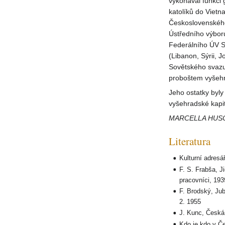
vykonával funkci
katolíků do Vietn
Československého 
Ústředního výboru
Federálního ÚV Sd
(Libanon, Sýrii, 
Sovětského svazu 
proboštem vyšehr
Jeho ostatky byl
vyšehradské kapit
MARCELLA HUS
Literatura
Kulturní adres
F. S. Frabša, Ji
pracovníci, 193
F. Brodský, Jub
2. 1955
J. Kunc, Česká l
Kdo je kdo v Č