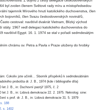
o duchovenstva. Z dojmů z cesty delegace československých
964 byl zvolen členem Světové rady míru a místopředsedou
rální tajemník Mírového hnutí katolického duchovenstva, člen
ých bojovníků, člen Svazu československých novinářů,
Často cestoval: navštívil dvakrát Vietnam, Blízký východ
alší státy. 1967 vedl delegaci katolického duchovenstva do
69 navštívil Egypt. 16. 1. 1974 se stal v pořadí sedmdesátým
lním chrámu sv. Petra a Pavla v Praze uloženy do hrobky
nám: Cokoliv jste učinili… Sborník příspěvků k sedmdesátinám
dského probošta dr. J. B., 1974 (kde i bibliografie díla)
0 let J. B., in: Duchovní pastýř 1975, č. 2
0 let J. B., in: Lidová demokracie 22. 2. 1975. Nekrolog: sine:
ení s prof. dr. J. B., in: Lidová demokracie 31. 5. 1979
 s. 188
2, s. 1402