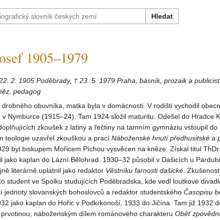
Hledat
sef 1905–1979
 22. 2. 1905 Poděbrady, † 23. 5. 1979 Praha, básník, prozaik a publicist
kněz, pedagog
 drobného obuvníka, matka byla v domácnosti. V rodišti vychodil obec
u v Nymburce (1915–24). Tam 1924 složil maturitu. Odešel do Hradce K
oplňujících zkoušek z latiny a řečtiny na tamním gymnáziu vstoupil d
m teologie uzavřel zkouškou a prací
Náboženské
hnutí
předhusitské
a 
929 byl biskupem Mořicem Píchou vysvěcen na kněze. Získal titul ThDr. 
l jako kaplan do Lázní Bělohrad. 1930–32 působil v Dašicích u Pardubi
ně literárně uplatnil jako redaktor
Věstníku
farnosti
dašické
. Zkušenost
ako student ve Spolku studujících Poděbradska, kde vedl loutkové divadlo
ní jednoty slovanských bohoslovců a redaktor studentského
Časopisu
b
32 jako kaplan do Hořic v Podkrkonoší, 1933 do Jičína. Tam již 1932 d
u prvotinou, náboženským dílem románového charakteru
Oběť
zpovědn