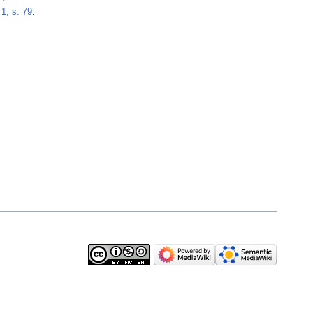
1, s. 79
.