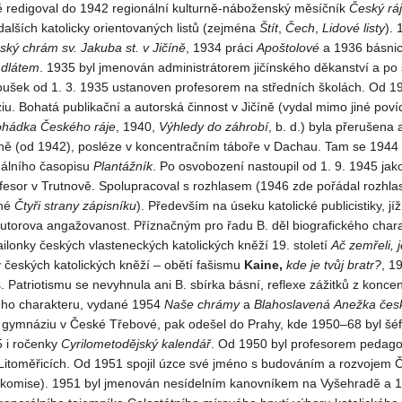
ně redigoval do 1942 regionální kulturně-náboženský měsíčník
Český
ráj
 dalších katolicky orientovaných listů (zejména
Štít
,
Čech
,
Lidové
listy
). 
ský
chrám
sv. Jakuba
st. v
Jičíně
, 1934 práci
Apoštolové
a 1936 básni
dlátem
. 1935 byl jmenován administrátorem jičínského děkanství a po 
oušek od 1. 3. 1935 ustanoven profesorem na středních školách. Od 19
. Bohatá publikační a autorská činnost v Jičíně (vydal mimo jiné pov
ohádka
Českého
ráje
, 1940,
Výhledy
do záhrobí
, b. d.) byla přerušena
íně (od 1942), posléze v koncentračním táboře v Dachau. Tam se 1944 
egálního časopisu
Plantážník
. Po osvobození nastoupil od 1. 9. 1945 jak
fesor v Trutnově. Spolupracoval s rozhlasem (1946 zde pořádal rozhla
ané
Čtyři
strany
zápisníku
). Především na úseku katolické publicistiky, jí
autorova angažovanost. Příznačným pro řadu B. děl biografického char
ilonky českých vlasteneckých katolických kněží 19. století
Ač
zemřeli,
 českých katolických kněží – obětí fašismu
Kaine,
kde
je
tvůj
bratr?
, 1
. Patriotismu se nevyhnula ani B. sbírka básní, reflexe zážitků z konce
ého charakteru, vydané 1954
Naše
chrámy
a
Blahoslavená
Anežka čes
a gymnáziu v České Třebové, pak odešel do Prahy, kde 1950–68 byl šé
5 i ročenky
Cyrilometodějský
kalendář
. Od 1950 byl profesorem pedagog
Litoměřicích. Od 1951 spojil úzce své jméno s budováním a rozvojem Č
 komise). 1951 byl jmenován nesídelním kanovníkem na Vyšehradě a 195