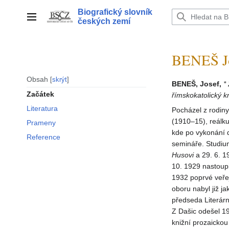
Přeskočit
Biografický slovník
na
Hlavní menu
českých zemí
obsah
BENEŠ Jo
Obsah
skrýt
BENEŠ, Josef,
*
Začátek
římskokatolický 
Literatura
Pocházel z rodiny
(1910–15), reálk
Prameny
kde po vykonání d
Reference
semináře. Studiu
Husovi
a 29. 6. 1
10. 1929 nastoupi
1932 poprvé veřej
oboru nabyl již j
předseda Literár
Z Dašic odešel 19
knižní prozaicko