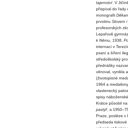
tajemství
. V Jičí
přispíval do řady
monografii
Děkan
prvotinu
Slovem i
profesorských zk
Lepařově gymnáziu
k Němu
, 1938,
P
internací v Terez
psaní a šíření il
středoškolský pro
přednášky nazv
věnoval, vynikla 
(životopisné meda
1964 a medailony
vlastenecký patos
spisy nábožensk
Krátce působil n
pastýř
, a 1950–7
Praze, posléze v 
předseda tiskové