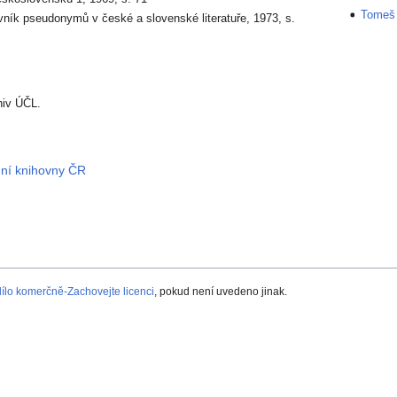
Tomeš 
ovník pseudonymů v české a slovenské literatuře, 1973, s.
hiv ÚČL.
dní knihovny ČR
lo komerčně-Zachovejte licenci
, pokud není uvedeno jinak.