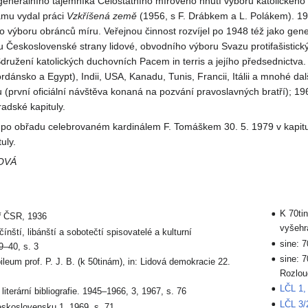
 generálního tajemníka Celostátního mírového hnutí výboru katolickéh
amu vydal práci
Vzkříšená
země
(1956, s F. Drábkem a L. Polákem). 1
výboru obránců míru. Veřejnou činnost rozvíjel po 1948 též jako gene
 Československé strany lidové, obvodního výboru Svazu protifašistick
ružení katolických duchovních Pacem in terris a jejího předsednictva. 
Jordánsko a Egypt), Indii, USA, Kanadu, Tunis, Francii, Itálii a mnohé d
(první oficiální návštěva konaná na pozvání pravoslavných bratří); 19
adské kapituly.
y po obřadu celebrovaném kardinálem F. Tomáškem 30. 5. 1979 v kapitu
uly.
OVÁ
K 70ti
ář ČSR, 1936
vyšehra
čínští, libánští a sobotečtí spisovatelé a kulturní
sine: 7
9–40, s. 3
sine: 7
ileum prof. P. J. B. (k 50tinám), in: Lidová demokracie 22.
Rozlouč
LČL 1,
iterární bibliografie. 1945–1966, 3, 1967, s. 76
LČL 3/
eskoslovensku 1, 1969, s. 71