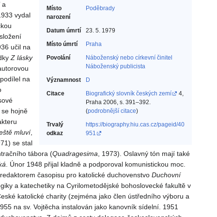
a
Místo
Poděbrady
1933 vydal
narození
ckou
Datum úmrtí
23. 5. 1979
složení
Místo úmrtí
Praha
36 učil na
ídky
Z lásky
Povolání
Náboženský nebo církevní činitel‎
Náboženský publicista‎
 autorovou
podílel na
Významnost
D
o
Citace
Biografický slovník českých zemí
4,
sové
Praha 2006, s. 391–392.
ž se hojně
(
podrobnější citace
)
akteru
Trvalý
https://biography.hiu.cas.cz/pageid/40
ještě
mluví
,
odkaz
951
971) se stal
ntračního tábora (
Quadragesima
, 1973). Oslavný tón mají také
ká
. Únor 1948 přijal kladně a podporoval komunistickou moc.
fredaktorem časopisu pro katolické duchovenstvo
Duchovní
iky a katechetiky na Cyrilometodějské bohoslovecké fakultě v
eské katolické charity (zejména jako člen ústředního výboru a
5 na sv. Vojtěcha instalován jako kanovník sídelní. 1951