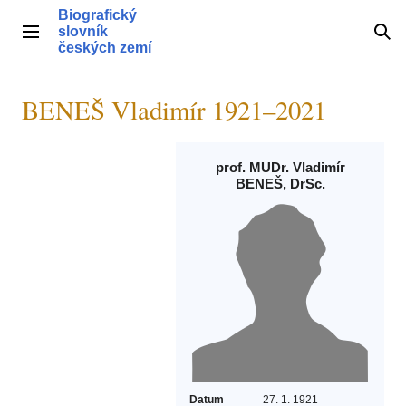
Přeskočit
Biografický
na
slovník
Hlavní menu
Hle
obsah
českých zemí
BENEŠ Vladimír 1921–2021
prof. MUDr. Vladimír
BENEŠ, DrSc.
Datum
27. 1. 1921