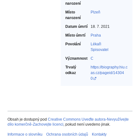
narození
Místo
Plzeň
narození
Datum úmrtí
18. 7. 2021
Místo úmrtí
Praha
Povolání
Lékaři‎
Spisovatel‎
Významnost
C
Trvalý
https://biography.hiu.c
odkaz
as.cz/pageid/14304
0
Obsah je dostupný pod
Creative Commons Uveďte autora-Nevyužívejte
dílo komerčně-Zachovejte licenci
, pokud není uvedeno jinak.
Informace o slovníku
Ochrana osobních údajů
Kontakty