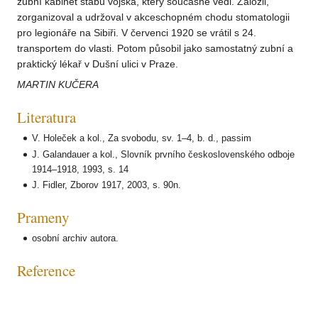
zubní kabinet štábu vojska, který současně vedl. Založil,
zorganizoval a udržoval v akceschopném chodu stomatologii
pro legionáře na Sibiři. V červenci 1920 se vrátil s 24.
transportem do vlasti. Potom působil jako samostatný zubní a
praktický lékař v Dušní ulici v Praze.
MARTIN KUČERA
Literatura
V. Holeček a kol., Za svobodu, sv. 1–4, b. d., passim
J. Galandauer a kol., Slovník prvního československého odboje
1914–1918, 1993, s. 14
J. Fidler, Zborov 1917, 2003, s. 90n.
Prameny
osobní archiv autora.
Reference