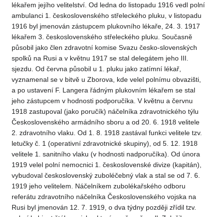
lékařem jejího velitelství. Od ledna do listopadu 1916 vedl polní
ambulanci 1. československého střeleckého pluku, v listopadu
1916 byl jmenován zástupcem plukovního lékaře, 24. 3. 1917
lékařem 3. československého střeleckého pluku. Současně
působil jako člen zdravotní komise Svazu česko-slovenských
spolků na Rusi a v květnu 1917 se stal delegátem jeho III.
sjezdu. Od června působil u 1. pluku jako zatímní lékař,
vyznamenal se v bitvě u Zborova, kde velel polnímu obvazišti,
a po ustavení F. Langera řádným plukovním lékařem se stal
jeho zástupcem v hodnosti podporučíka. V květnu a červnu
1918 zastupoval (jako poručík) náčelníka zdravotnického týlu
Československého armádního sboru a od 20. 6. 1918 velitele
2. zdravotního vlaku. Od 1. 8. 1918 zastával funkci velitele tzv.
letučky č. 1 (operativní zdravotnické skupiny), od 5. 12. 1918
velitele 1. sanitního vlaku (v hodnosti nadporučíka). Od února
1919 velel polní nemocnici 1. československé divize (kapitán),
vybudoval československý zuboléčebný vlak a stal se od 7. 6.
1919 jeho velitelem. Náčelníkem zubolékařského odboru
referátu zdravotního náčelníka Československého vojska na
Rusi byl jmenován 12. 7. 1919, o dva týdny později zřídil tzv.