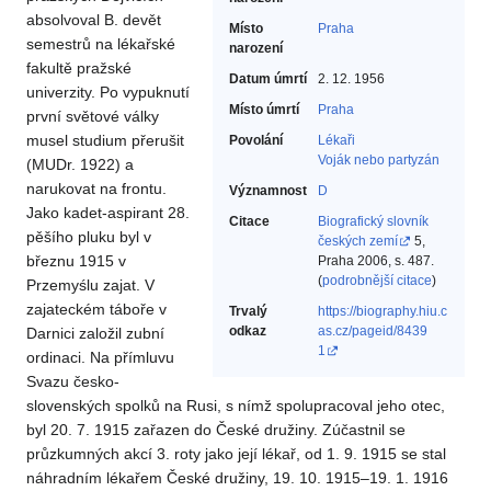
absolvoval B. devět
Místo
Praha
semestrů na lékařské
narození
fakultě pražské
Datum úmrtí
2. 12. 1956
univerzity. Po vypuknutí
Místo úmrtí
Praha
první světové války
musel studium přerušit
Povolání
Lékaři‎
Voják nebo partyzán‎
(MUDr. 1922) a
narukovat na frontu.
Významnost
D
Jako kadet-aspirant 28.
Citace
Biografický slovník
pěšího pluku byl v
českých zemí
5,
březnu 1915 v
Praha 2006, s. 487.
(
podrobnější citace
)
Przemyślu zajat. V
zajateckém táboře v
Trvalý
https://biography.hiu.c
odkaz
as.cz/pageid/8439
Darnici založil zubní
1
ordinaci. Na přímluvu
Svazu česko-
slovenských spolků na Rusi, s nímž spolupracoval jeho otec,
byl 20. 7. 1915 zařazen do České družiny. Zúčastnil se
průzkumných akcí 3. roty jako její lékař, od 1. 9. 1915 se stal
náhradním lékařem České družiny, 19. 10. 1915–19. 1. 1916