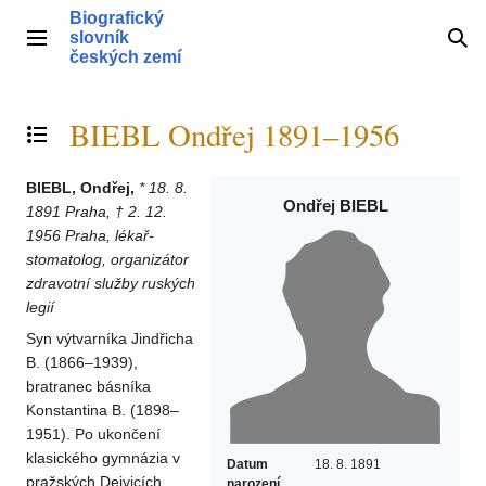
Přeskočit
Biografický
na
slovník
Hlavní menu
Hle
obsah
českých zemí
BIEBL Ondřej 1891–1956
Přepnout obsah
BIEBL, Ondřej,
* 18. 8.
Ondřej BIEBL
1891 Praha, † 2. 12.
1956 Praha, lékař-
stomatolog, organizátor
zdravotní služby ruských
legií
Syn výtvarníka Jindřicha
B. (1866–1939),
bratranec básníka
Konstantina B. (1898–
1951). Po ukončení
klasického gymnázia v
Datum
18. 8. 1891
pražských Dejvicích
narození