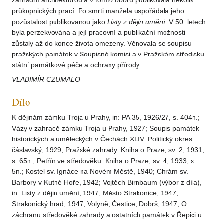
zahradní architekturou a v tomto oboru publikovala několik
průkopnických prací. Po smrti manžela uspořádala jeho
pozůstalost publikovanou jako
Listy
z dějin
umění
. V 50. letech
byla perzekvována a její pracovní a publikační možnosti
zůstaly až do konce života omezeny. Věnovala se soupisu
pražských památek v Soupisné komisi a v Pražském středisku
státní památkové péče a ochrany přírody.
VLADIMÍR CZUMALO
Dílo
K dějinám zámku Troja u Prahy, in: PA 35, 1926/27, s. 404n.;
Vázy v zahradě zámku Troja u Prahy, 1927; Soupis památek
historických a uměleckých v Čechách XLIV. Politický okres
čáslavský, 1929; Pražské zahrady. Kniha o Praze, sv. 2, 1931,
s. 65n.; Petřín ve středověku. Kniha o Praze, sv. 4, 1933, s.
5n.; Kostel sv. Ignáce na Novém Městě, 1940; Chrám sv.
Barbory v Kutné Hoře, 1942; Vojtěch Birnbaum (výbor z díla),
in: Listy z dějin umění, 1947; Město Strakonice, 1947;
Strakonický hrad, 1947; Volyně, Čestice, Dobrš, 1947; O
záchranu středověké zahrady a ostatních památek v Řepici u