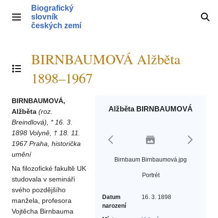
Přeskočit
Biografický
na
slovník
Hlavní menu
Hle
obsah
českých zemí
BIRNBAUMOVÁ Alžběta
Přepnout obsah
1898–1967
BIRNBAUMOVÁ,
Alžběta BIRNBAUMOVÁ
Alžběta
(roz.
Breindlová), * 16. 3.
1898 Volyně, † 18. 11.
1967 Praha, historička
umění
Birnbaum Birnbaumová.jpg
Na filozofické fakultě UK
Portrét
studovala v semináři
svého pozdějšího
Datum
16. 3. 1898
manžela, profesora
narození
Vojtěcha Birnbauma