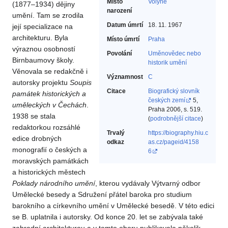
Místo
Volyně
(1877–1934) dějiny
narození
umění. Tam se zrodila
Datum úmrtí
18. 11. 1967
její specializace na
architekturu. Byla
Místo úmrtí
Praha
výraznou osobností
Povolání
Uměnovědec nebo
Birnbaumovy školy.
historik umění‎
Věnovala se redakčně i
Významnost
C
autorsky projektu
Soupis
Citace
Biografický slovník
památek
historických
a
českých zemí
5,
uměleckých
v Čechách
.
Praha 2006, s. 519.
1938 se stala
(
podrobnější citace
)
redaktorkou rozsáhlé
Trvalý
https://biography.hiu.c
edice drobných
odkaz
as.cz/pageid/4158
monografií o českých a
6
moravských památkách
a historických městech
Poklady
národního
umění
, kterou vydávaly Výtvarný odbor
Umělecké besedy a Sdružení přátel baroka pro studium
barokního a církevního umění v Umělecké besedě. V této edici
se B. uplatnila i autorsky. Od konce 20. let se zabývala také