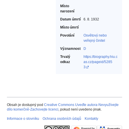
Místo
narození
Datum úmrtí
6. 8. 1932
Místo úmrtí
Povolání
Osvětový nebo
veřejný činitel‎
Významnost
D
Trvalý
https://biography.hiu.c
odkaz
as.cz/pageid/5285
3
Obsah je dostupný pod
Creative Commons Uveďte autora-Nevyužívejte
dílo komerčně-Zachovejte licenci
, pokud není uvedeno jinak.
Informace o slovníku
Ochrana osobních údajů
Kontakty