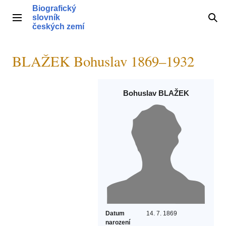
Přeskočit
Biografický
na
slovník
Hlavní menu
Hle
obsah
českých zemí
BLAŽEK Bohuslav 1869–1932
Bohuslav BLAŽEK
Datum
14. 7. 1869
narození