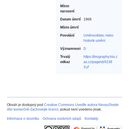
Místo
narození
Datum úmrtí
1968
Místo úmrtí
Povolání
Uměnovědec nebo
historik umění‎
Významnost
D
Trvalý
https://biography.hiu.c
odkaz
as.cz/pageid/4238
3
Obsah je dostupný pod
Creative Commons Uveďte autora-Nevyužívejte
dílo komerčně-Zachovejte licenci
, pokud není uvedeno jinak.
Informace o slovníku
Ochrana osobních údajů
Kontakty