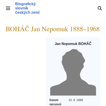
Přeskočit
Biografický
na
slovník
Hlavní menu
Hle
obsah
českých zemí
BOHÁČ Jan Nepomuk 1888–1968
Jan Nepomuk BOHÁČ
Datum
22. 8. 1888
narození