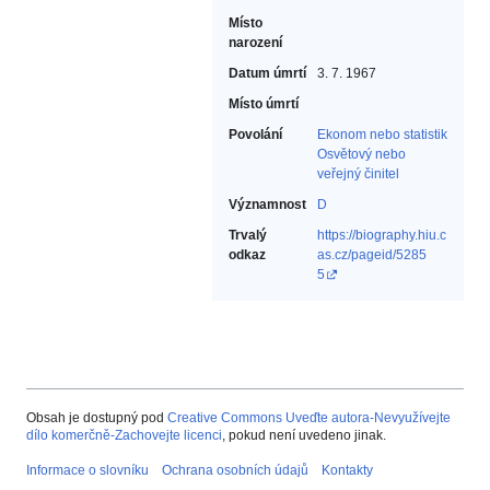
Místo
narození
Datum úmrtí
3. 7. 1967
Místo úmrtí
Povolání
Ekonom nebo statistik‎
Osvětový nebo
veřejný činitel‎
Významnost
D
Trvalý
https://biography.hiu.c
odkaz
as.cz/pageid/5285
5
Obsah je dostupný pod
Creative Commons Uveďte autora-Nevyužívejte
dílo komerčně-Zachovejte licenci
, pokud není uvedeno jinak.
Informace o slovníku
Ochrana osobních údajů
Kontakty