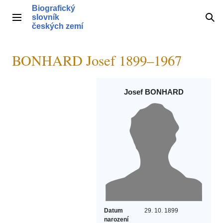
Přeskočit
Biografický
na
slovník
Hlavní menu
Hle
obsah
českých zemí
BONHARD Josef 1899–1967
Josef BONHARD
Datum
29. 10. 1899
narození