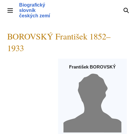
Přeskočit
Biografický
na
slovník
Hlavní menu
Hle
obsah
českých zemí
BOROVSKÝ František 1852–
1933
František BOROVSKÝ