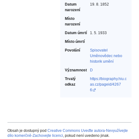
Datum
19. 8. 1852
narození
Místo
narození
Datum úmrtí
1. 5. 1933
Místo úmrtí
Povolání
Spisovatel‎
Uměnovědec nebo
historik umění‎
Významnost
D
Trvalý
https://biography.hiu.c
odkaz
as.cz/pageid/4267
6
Obsah je dostupný pod
Creative Commons Uveďte autora-Nevyužívejte
dílo komerčně-Zachovejte licenci
, pokud není uvedeno jinak.