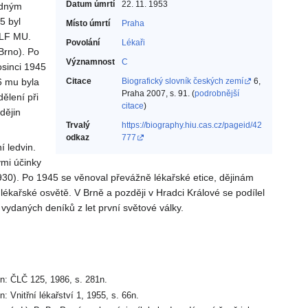
Datum úmrtí
22. 11. 1953
ádným
5 byl
Místo úmrtí
Praha
 LF MU.
Povolání
Lékaři‎
Brno). Po
Významnost
C
osinci 1945
6 mu byla
Citace
Biografický slovník českých zemí
6,
Praha 2007, s. 91. (
podrobnější
ělení při
citace
)
dějin
Trvalý
https://biography.hiu.cas.cz/pageid/42
odkaz
777
 ledvin.
ými účinky
930). Po 1945 se věnoval převážně lékařské etice, dějinám
 lékařské osvětě. V Brně a později v Hradci Králové se podílel
vydaných deníků z let první světové války.
in: ČLČ 125, 1986, s. 281n.
in: Vnitřní lékařství 1, 1955, s. 66n.