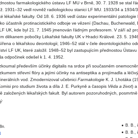
dnostou farmakologického ústavu LF MU v Brně, 30. 7. 1928 se stal ř
ž. 1931–32 vedl rovněž radiologickou stanici LF MU. 1933/34 a 1934/3
lékařské fakulty. Od 18. 6. 1936 vedl ústav experimentální patologie
ako účastník protinacistického odboje ve vězení (Dachau, Buchenwald, 
a LF UK, kde byl 21. 7. 1945 jmenován řádným profesorem. V září až pr
cím děkanem pobočky Lékařské fakulty UK v Hradci Králové. 23. 5. 194
šířena o lékařskou deontologii; 1946–52 stál v čele deontologického odd
řství LF UK, které založil. 1948–52 byl zastupujícím přednostou Ústavu 
Na odpočinek odešel k 1. 4. 1952.
zkoumal především účinky digitalis na srdce při současném onemocnění
zkumem střevní flóry a jejími účinky na antiseptika a projímadla a léčiv
nerálních vod. Zmodernizoval učebnici
Farmakologie
K. J. Lhotáka (1
 Komisi pro studium života a díla J. E. Purkyně a časopis
Věda
a život
) a
ě založených lékařských fakult. Byl autorem pozoruhodných, posmrtně 
Ý
B. B., 
8n.
B. B., 
4