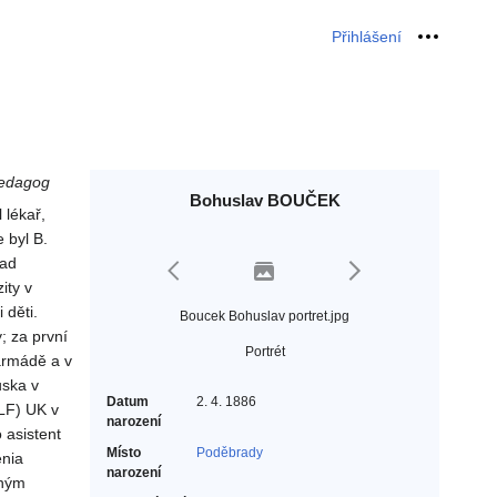
Přihlášení
Osobní 
pedagog
Bohuslav BOUČEK
 lékař,
 byl B.
nad
ity v
 děti.
Boucek Bohuslav portret.jpg
; za první
Portrét
 armádě a v
uska v
Datum
2. 4. 1886
(LF) UK v
narození
 asistent
Místo
Poděbrady
enia
narození
dným