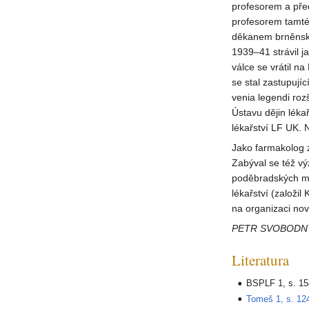
profesorem a pře
profesorem tamté
děkanem brněnské 
1939–41 strávil j
válce se vrátil n
se stal zastupují
venia legendi roz
Ústavu dějin léka
lékařství LF UK. 
Jako farmakolog 
Zabýval se též vý
poděbradských mi
lékařství (založil
na organizaci nov
PETR SVOBODN
Literatura
BSPLF 1, s. 15
Tomeš 1, s. 12