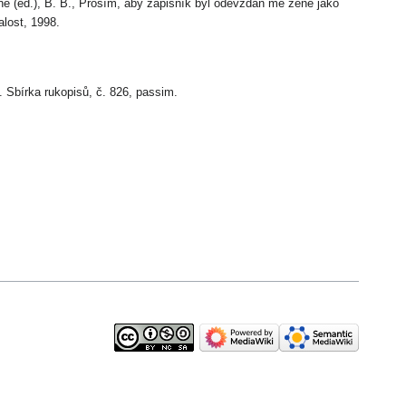
ne (ed.), B. B., Prosím, aby zápisník byl odevzdán mé ženě jako
alost, 1998.
 Sbírka rukopisů, č. 826, passim.