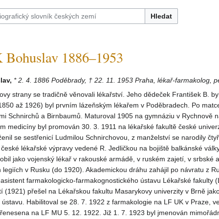
Hledat
Bohuslav 1886–1953
av,
* 2. 4. 1886 Poděbrady, † 22. 11. 1953 Praha, lékař-farmakolog, 
covy strany se tradičně věnovali lékařství. Jeho dědeček František B. byl
(1850 až 1926) byl prvním lázeňským lékařem v Poděbradech. Po matce
ami Schnirchů a Birnbaumů. Maturoval 1905 na gymnáziu v Rychnově 
 medicíny byl promován 30. 3. 1911 na lékařské fakultě české univerz
enil se sestřenicí Ludmilou Schnirchovou, z manželství se narodily čtyři
 české lékařské výpravy vedené R. Jedličkou na bojiště balkánské války
obil jako vojenský lékař v rakouské armádě, v ruském zajetí, v srbské
 legiích v Rusku (do 1920). Akademickou dráhu zahájil po návratu z R
 asistent farmakologicko-farmakognostického ústavu Lékařské fakulty 
í (1921) přešel na Lékařskou fakultu Masarykovy univerzity v Brně jako
ústavu. Habilitoval se 28. 7. 1922 z farmakologie na LF UK v Praze, v
přenesena na LF MU 5. 12. 1922. Již 1. 7. 1923 byl jmenován mimořá