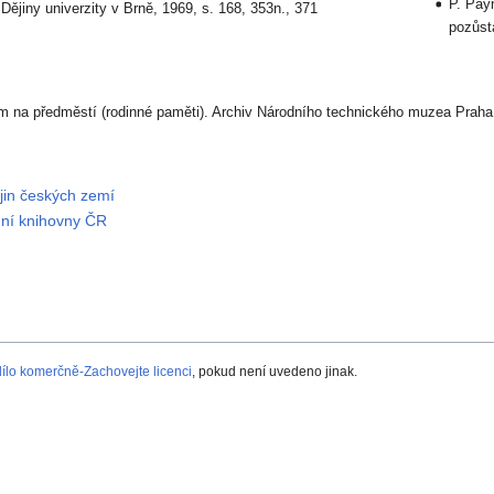
P. Pay
 Dějiny univerzity v Brně, 1969, s. 168, 353n., 371
pozůst
m na předměstí (rodinné paměti). Archiv Národního technického muzea Praha.
ějin českých zemí
dní knihovny ČR
lo komerčně-Zachovejte licenci
, pokud není uvedeno jinak.