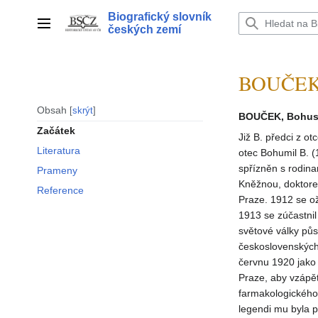
Přeskočit
Biografický slovník
na
Hlavní menu
českých zemí
obsah
BOUČEK 
Obsah
skrýt
BOUČEK, Bohusl
Začátek
Již B. předci z ot
Literatura
otec Bohumil B. 
spřízněn s rodin
Prameny
Kněžnou, doktorem
Reference
Praze. 1912 se ož
1913 se zúčastnil
světové války půs
československých
červnu 1920 jako
Praze, aby vzápět
farmakologického 
legendi mu byla 