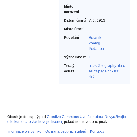
Místo
narození
Datum úmrtí
7. 3. 1913
Místo úmrtí
Povolání
Botanik‎
Zoolog‎
Pedagog‎
Významnost
D
Trvalý
https://biography.hiu.c
odkaz
as.cz/pageid/5300
4
Obsah je dostupný pod
Creative Commons Uveďte autora-Nevyužívejte
dílo komerčně-Zachovejte licenci
, pokud není uvedeno jinak.
Informace o slovníku
Ochrana osobních údajů
Kontakty