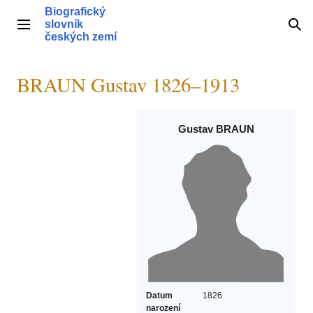
Přeskočit
Biografický
na
slovník
Hlavní menu
Hle
obsah
českých zemí
BRAUN Gustav 1826–1913
Gustav BRAUN
Datum
1826
narození