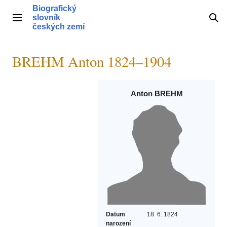
Přeskočit
Biografický
na
slovník
Hlavní menu
Hle
obsah
českých zemí
BREHM Anton 1824–1904
Anton BREHM
Datum
18. 6. 1824
narození