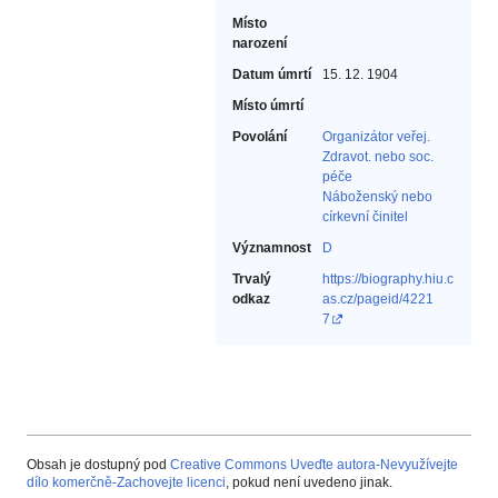
Místo
narození
Datum úmrtí
15. 12. 1904
Místo úmrtí
Povolání
Organizátor veřej.
Zdravot. nebo soc.
péče‎
Náboženský nebo
církevní činitel‎
Významnost
D
Trvalý
https://biography.hiu.c
odkaz
as.cz/pageid/4221
7
Obsah je dostupný pod
Creative Commons Uveďte autora-Nevyužívejte
dílo komerčně-Zachovejte licenci
, pokud není uvedeno jinak.