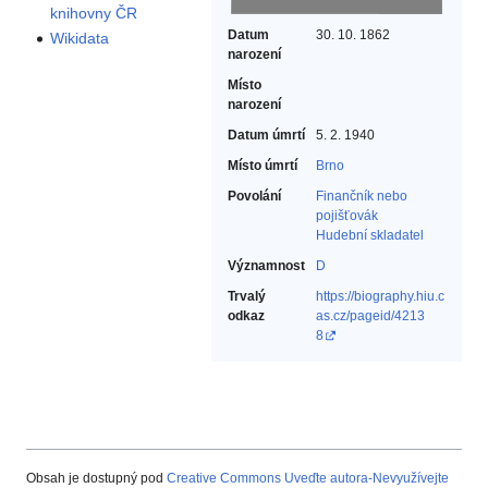
knihovny ČR
Datum
30. 10. 1862
Wikidata
narození
Místo
narození
Datum úmrtí
5. 2. 1940
Místo úmrtí
Brno
Povolání
Finančník nebo
pojišťovák‎
Hudební skladatel‎
Významnost
D
Trvalý
https://biography.hiu.c
odkaz
as.cz/pageid/4213
8
Obsah je dostupný pod
Creative Commons Uveďte autora-Nevyužívejte