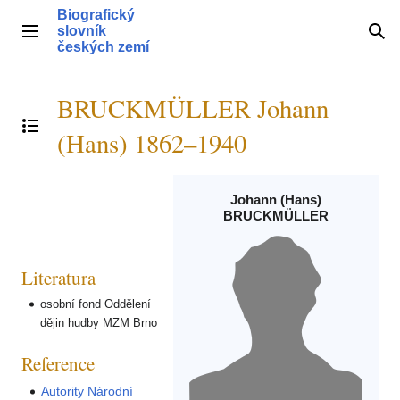
Přeskočit
Biografický
na
slovník
Hlavní menu
Hle
obsah
českých zemí
BRUCKMÜLLER Johann
Přepnout obsah
(Hans) 1862–1940
Johann (Hans)
BRUCKMÜLLER
Literatura
osobní fond Oddělení
dějin hudby MZM Brno
Reference
Autority Národní