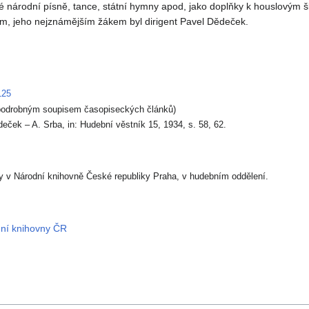
 národní písně, tance, státní hymny apod, jako doplňky k houslovým š
em, jeho nejznámějším žákem byl dirigent Pavel Dědeček.
125
podrobným soupisem časopiseckých článků)
deček – A. Srba, in: Hudební věstník 15, 1934, s. 58, 62.
y v Národní knihovně České republiky Praha, v hudebním oddělení.
dní knihovny ČR