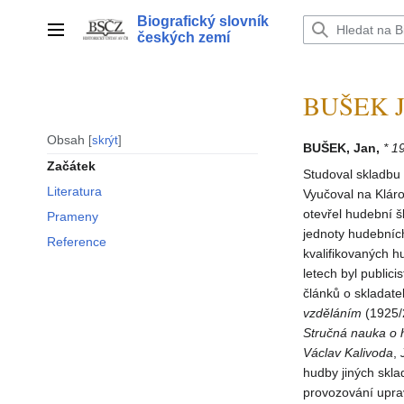
Přeskočit
Biografický slovník
na
Hlavní menu
českých zemí
obsah
BUŠEK J
Obsah
skrýt
BUŠEK, Jan,
* 1
Začátek
Studoval skladbu 
Literatura
Vyučoval na Klár
otevřel hudební š
Prameny
jednoty hudebních
Reference
kvalifikovaných 
letech byl public
článků o skladate
vzděláním
(1925/
Stručná nauka
o 
Václav Kalivoda
,
hudby jiných skla
provozování upra