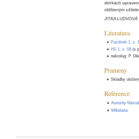
sbírkách upravené
oblíbeným učitel
JITKA LUDVOVÁ
Literatura
Pazdírek 1, s. 
HS 1, s. 58
(s 
nekrolog: P. Dě
Prameny
Skladby uložen
Reference
Autority Náro
Wikidata