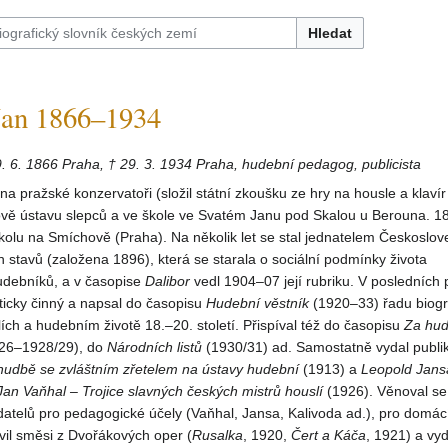
Hledat
an 1866–1934
9. 6. 1866 Praha, † 29. 3. 1934 Praha, hudební pedagog, publicista
na pražské konzervatoři (složil státní zkoušku ze hry na housle a klavír
ově ústavu slepců a ve škole ve Svatém Janu pod Skalou u Berouna. 18
kolu na Smíchově (Praha). Na několik let se stal jednatelem Českoslo
 stavů (založena 1896), která se starala o sociální podmínky života
hudebníků, a v časopise
Dalibor
vedl 1904–07 její rubriku. V posledních 
isticky činný a napsal do časopisu
Hudební
věstník
(1920–33) řadu biogr
lích a hudebním životě 18.–20. století. Přispíval též do časopisu
Za hu
26–1928/29), do
Národních
listů
(1930/31) ad. Samostatně vydal publi
hudbě se zvláštním zřetelem na ústavy hudební
(1913) a
Leopold Jans
Jan Vaňhal – Trojice
slavných českých mistrů houslí
(1926). Věnoval s
datelů pro pedagogické účely (Vaňhal, Jansa, Kalivoda ad.), pro domác
vil směsi z Dvořákových oper (
Rusalka
, 1920,
Čert a Káča
, 1921) a vy