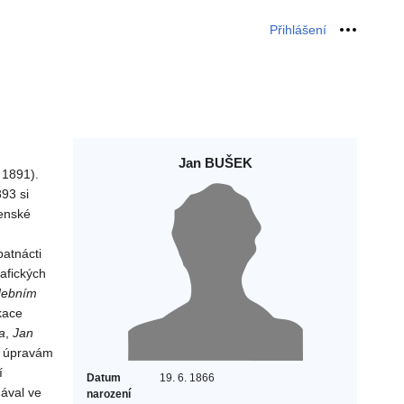
Přihlášení
Osobní 
Jan BUŠEK
 1891).
93 si
venské
patnácti
afických
debním
kace
a
,
Jan
e úpravám
í
Datum
19. 6. 1866
dával ve
narození