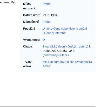
kolám. Byl
Místo
Praha
narození
Datum úmrtí
29. 3. 1934
Místo úmrtí
Praha
Povolání
Uměnovědec nebo historik umění‎
Hudební interpret‎
Významnost
D
Citace
Biografický slovník českých zemí
8,
Praha 2007, s. 357–358.
(
podrobnější citace
)
Trvalý
https://biography.hiu.cas.cz/pageid/43
odkaz
463