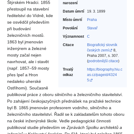
Štýrském Hradci. 1855
narození
přestoupil na stavební
Datum úmrtí
19. 3. 1899
ředitelství do Vídně, kde
Místo úmrtí
Praha
se osvědčil především
Povolání
Stavař‎
při budování
železničních mostů.
Významnost
C
1863 byl jmenován
Citace
Biografický slovník
inženýrem a železné
českých zemí
8,
mosty začal nejen
Praha 2007, s. 307.
(
podrobnější citace
)
navrhovat, ale i stavět
(např. 1857–59 mosty
Trvalý
https://biography.hiu.c
přes Ipeľ a Hron
odkaz
as.cz/pageid/4324
5
nedaleko uherské
Ostřihomi). Současně
publikoval práce z oboru silničního a železničního stavitelství.
Po zahájení českojazyčných přednášek na pražské technice
byl B. 1865 jmenován profesorem vodního, silničního a
železničního stavitelství. Řadil se k zakladatelům tohoto oboru
na české inženýrské škole. Vedle pedagogické činnosti
publikoval studie především ve
Zprávách Spolku architektů a