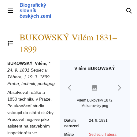
Přeskočit
Biografický
na
slovník
Hlavní menu
Hle
obsah
českých zemí
BUKOWSKÝ Vilém 1831–
Přepnout obsah
1899
BUKOWSKÝ, Vilém,
*
Vilém BUKOWSKÝ
24. 9. 1831 Sedlec u
Tábora, † 19. 3. 1899
Praha, technik, pedagog
Absolvoval reálku a
1850 techniku v Praze.
Vilem Bukovsky 1872
Po ukončení studia
Mukarovsky.png
vstoupil do státní služby.
Pracoval nejprve jako
Datum
24. 9. 1831
asistent na stavebním
narození
inspektorátu ve
Místo
Sedlec u Tábora