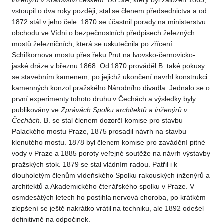
inženýrů v Království českém
. Do SIA, který byl založen 1865,
vstoupil o dva roky později, stal se členem předsednictva a od
1872 stál v jeho čele. 1870 se účastnil porady na ministerstvu
obchodu ve Vídni o bezpečnostních předpisech železných
mostů železničních, která se uskutečnila po zřícení
Schifkornova mostu přes řeku Prut na lvovsko-černovicko-
jaské dráze v březnu 1868. Od 1870 prováděl B. také pokusy
se stavebním kamenem, po jejichž ukončení navrhl konstrukci
kamenných konzol pražského Národního divadla. Jednalo se o
první experimenty tohoto druhu v Čechách a výsledky byly
publikovány ve
Zprávách
Spolku architektů a inženýrů v
Čechách
. B. se stal členem dozorčí komise pro stavbu
Palackého mostu Praze, 1875 prosadil návrh na stavbu
klenutého mostu. 1878 byl členem komise pro zavádění pitné
vody v Praze a 1885 poroty veřejné soutěže na návrh výstavby
pražských stok. 1879 se stal vládním radou. Patřil i k
dlouholetým členům vídeňského Spolku rakouských inženýrů a
architektů a Akademického čtenářského spolku v Praze. V
osmdesátých letech ho postihla nervová choroba, po krátkém
zlepšení se ještě nakrátko vrátil na techniku, ale 1892 odešel
definitivně na odpočinek.