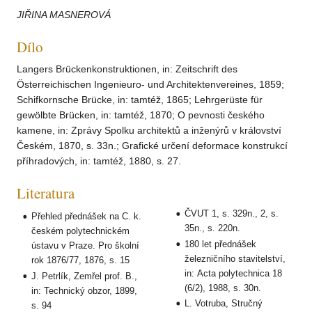
JIŘINA MASNEROVÁ
Dílo
Langers Brückenkonstruktionen, in: Zeitschrift des
Österreichischen Ingenieuro- und Architektenvereines, 1859;
Schifkornsche Brücke, in: tamtéž, 1865; Lehrgerüste für
gewölbte Brücken, in: tamtéž, 1870; O pevnosti českého
kamene, in: Zprávy Spolku architektů a inženýrů v království
Českém, 1870, s. 33n.; Grafické určení deformace konstrukcí
příhradových, in: tamtéž, 1880, s. 27.
Literatura
ČVUT 1, s. 329n., 2, s.
Přehled přednášek na C. k.
35n., s. 220n.
českém polytechnickém
180 let přednášek
ústavu v Praze. Pro školní
železničního stavitelství,
rok 1876/77, 1876, s. 15
in: Acta polytechnica 18
J. Petrlík, Zemřel prof. B.,
(6/2), 1988, s. 30n.
in: Technický obzor, 1899,
L. Votruba, Stručný
s. 94