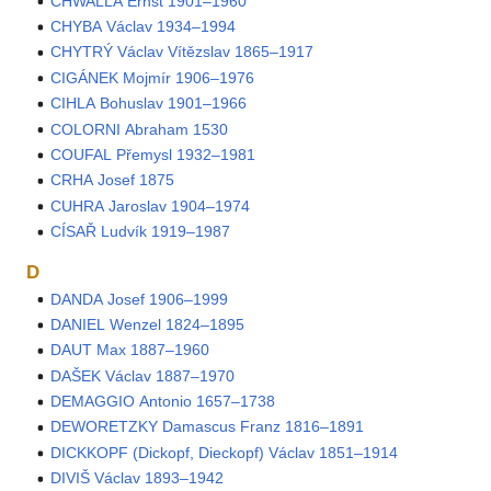
CHWALLA Ernst 1901–1960
CHYBA Václav 1934–1994
CHYTRÝ Václav Vítězslav 1865–1917
CIGÁNEK Mojmír 1906–1976
CIHLA Bohuslav 1901–1966
COLORNI Abraham 1530
COUFAL Přemysl 1932–1981
CRHA Josef 1875
CUHRA Jaroslav 1904–1974
CÍSAŘ Ludvík 1919–1987
D
DANDA Josef 1906–1999
DANIEL Wenzel 1824–1895
DAUT Max 1887–1960
DAŠEK Václav 1887–1970
DEMAGGIO Antonio 1657–1738
DEWORETZKY Damascus Franz 1816–1891
DICKKOPF (Dickopf, Dieckopf) Václav 1851–1914
DIVIŠ Václav 1893–1942