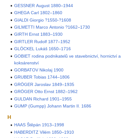
GESSNER August 1880–1944
GHEGA Carl 1802–1860
GIALDI Giorgio ?1550-?1608
GILMETTI Marco Antonio ?1662–1730
GIRTH Ernst 1883–1930
GIRTLER Rudolf 1877–1952
GLÖCKEL Lukáš 1650–1716
GOBIET rodina podnikatelů ve stavebnictví, hornictví a
koksárenství
GORBATOV Nikolaj 1900
GRUBER Tobias 1744–1806
GRÖGER Jaroslav 1849–1935
GRÖGER Otto Ernst 1882–1962
GULDAN Richard 1901–1955
GUMP (Gumpp) Johann Martin II. 1686
H
HAAS Štěpán 1913–1998
HABERDITZ Vilém 1850–1910