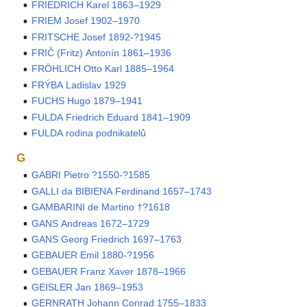
FRIEDRICH Karel 1863–1929
FRIEM Josef 1902–1970
FRITSCHE Josef 1892-?1945
FRIČ (Fritz) Antonín 1861–1936
FRÖHLICH Otto Karl 1885–1964
FRÝBA Ladislav 1929
FUCHS Hugo 1879–1941
FULDA Friedrich Eduard 1841–1909
FULDA rodina podnikatelů
G
GABRI Pietro ?1550-?1585
GALLI da BIBIENA Ferdinand 1657–1743
GAMBARINI de Martino †?1618
GANS Andreas 1672–1729
GANS Georg Friedrich 1697–1763
GEBAUER Emil 1880-?1956
GEBAUER Franz Xaver 1878–1966
GEISLER Jan 1869–1953
GERNRATH Johann Conrad 1755–1833