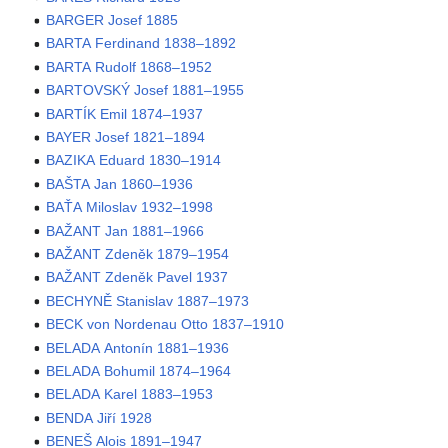
BARGER Josef 1885
BARTA Ferdinand 1838–1892
BARTA Rudolf 1868–1952
BARTOVSKÝ Josef 1881–1955
BARTÍK Emil 1874–1937
BAYER Josef 1821–1894
BAZIKA Eduard 1830–1914
BAŠTA Jan 1860–1936
BAŤA Miloslav 1932–1998
BAŽANT Jan 1881–1966
BAŽANT Zdeněk 1879–1954
BAŽANT Zdeněk Pavel 1937
BECHYNĚ Stanislav 1887–1973
BECK von Nordenau Otto 1837–1910
BELADA Antonín 1881–1936
BELADA Bohumil 1874–1964
BELADA Karel 1883–1953
BENDA Jiří 1928
BENEŠ Alois 1891–1947