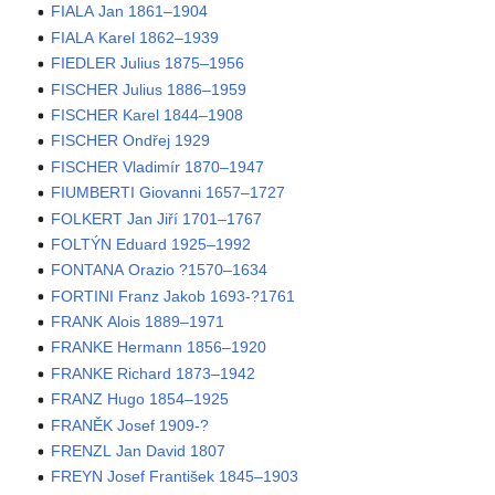
FIALA Jan 1861–1904
FIALA Karel 1862–1939
FIEDLER Julius 1875–1956
FISCHER Julius 1886–1959
FISCHER Karel 1844–1908
FISCHER Ondřej 1929
FISCHER Vladimír 1870–1947
FIUMBERTI Giovanni 1657–1727
FOLKERT Jan Jiří 1701–1767
FOLTÝN Eduard 1925–1992
FONTANA Orazio ?1570–1634
FORTINI Franz Jakob 1693-?1761
FRANK Alois 1889–1971
FRANKE Hermann 1856–1920
FRANKE Richard 1873–1942
FRANZ Hugo 1854–1925
FRANĚK Josef 1909-?
FRENZL Jan David 1807
FREYN Josef František 1845–1903