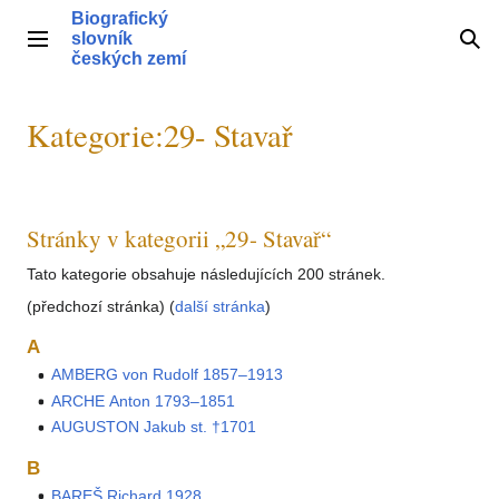
Přeskočit
Biografický
na
slovník
Hlavní menu
Hle
obsah
českých zemí
Kategorie
:
29- Stavař
Stránky v kategorii „29- Stavař“
Tato kategorie obsahuje následujících 200 stránek.
(předchozí stránka) (
další stránka
)
A
AMBERG von Rudolf 1857–1913
ARCHE Anton 1793–1851
AUGUSTON Jakub st. †1701
B
BAREŠ Richard 1928