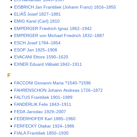
EISBRICH Jan František (Johann Franz) 1816–1855
ELIÁŠ Josef 1827–1881
EMIG Karel (Carl) 1810
EMPERGER Friedrich Ignaz 1862–1942
EMPERGER von Michael Friedrich 1832–1887
ESCH Josef 1784–1854
ESOP Jan 1825–1908
EVACANI Ettore 1590–1620
EXNER Eduard Vilibald 1842–1911
F
FACCONI Giovanni Maria ?1540-?1596
FAHRENSCHON Johann Andreas 1726–1872
FALTUS František 1901–1989
FANDERLIK Felix 1843–1911
FEDA Jaroslav 1929–2007
FEDERHOFER Karl 1885–1960
FERFECKÝ Otakar 1924–1986
FIALA František 1850–1930