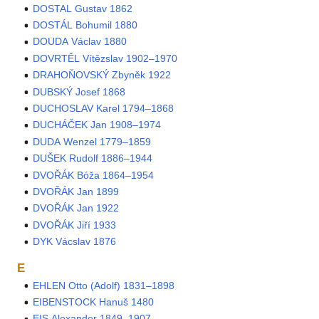
DOSTAL Gustav 1862
DOSTÁL Bohumil 1880
DOUDA Václav 1880
DOVRTĚL Vítězslav 1902–1970
DRAHOŇOVSKÝ Zbyněk 1922
DUBSKÝ Josef 1868
DUCHOSLAV Karel 1794–1868
DUCHÁČEK Jan 1908–1974
DUDA Wenzel 1779–1859
DUŠEK Rudolf 1886–1944
DVOŘÁK Bóža 1864–1954
DVOŘÁK Jan 1899
DVOŘÁK Jan 1922
DVOŘÁK Jiří 1933
DYK Vácslav 1876
E
EHLEN Otto (Adolf) 1831–1898
EIBENSTOCK Hanuš 1480
EIS Alexander 1849–1907