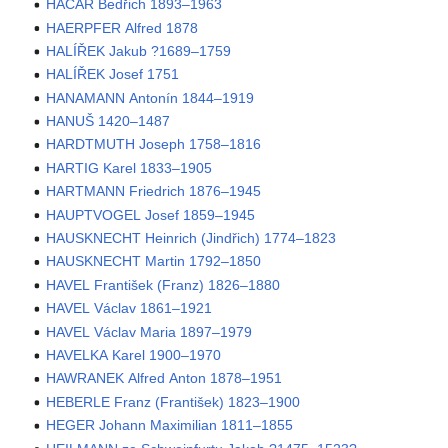
HACAR Bedřich 1893–1963
HAERPFER Alfred 1878
HALÍŘEK Jakub ?1689–1759
HALÍŘEK Josef 1751
HANAMANN Antonín 1844–1919
HANUŠ 1420–1487
HARDTMUTH Joseph 1758–1816
HARTIG Karel 1833–1905
HARTMANN Friedrich 1876–1945
HAUPTVOGEL Josef 1859–1945
HAUSKNECHT Heinrich (Jindřich) 1774–1823
HAUSKNECHT Martin 1792–1850
HAVEL František (Franz) 1826–1880
HAVEL Václav 1861–1921
HAVEL Václav Maria 1897–1979
HAVELKA Karel 1900–1970
HAWRANEK Alfred Anton 1878–1951
HEBERLE Franz (František) 1823–1900
HEGER Johann Maximilian 1811–1855