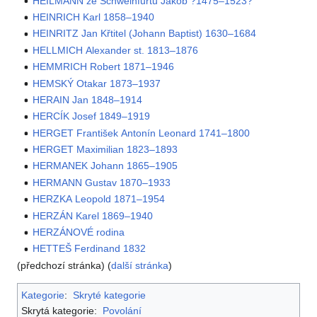
HEILMANN ze Schweinfurtu Jakob ?1475–1523?
HEINRICH Karl 1858–1940
HEINRITZ Jan Křtitel (Johann Baptist) 1630–1684
HELLMICH Alexander st. 1813–1876
HEMMRICH Robert 1871–1946
HEMSKÝ Otakar 1873–1937
HERAIN Jan 1848–1914
HERCÍK Josef 1849–1919
HERGET František Antonín Leonard 1741–1800
HERGET Maximilian 1823–1893
HERMANEK Johann 1865–1905
HERMANN Gustav 1870–1933
HERZKA Leopold 1871–1954
HERZÁN Karel 1869–1940
HERZÁNOVÉ rodina
HETTEŠ Ferdinand 1832
(předchozí stránka) (
další stránka
)
Kategorie
:
Skryté kategorie
Skrytá kategorie:
Povolání