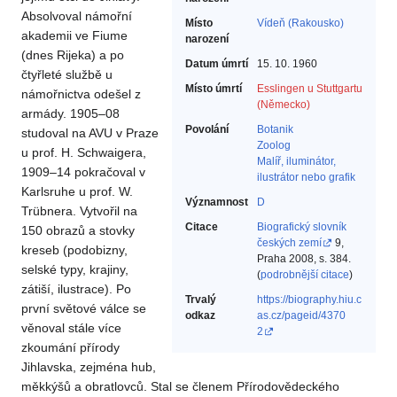
Absolvoval námořní
Místo
Vídeň (Rakousko)
akademii ve Fiume
narození
(dnes Rijeka) a po
Datum úmrtí
15. 10. 1960
čtyřleté službě u
Místo úmrtí
Esslingen u Stuttgartu
námořnictva odešel z
(Německo)
armády. 1905–08
Povolání
Botanik‎
studoval na AVU v Praze
Zoolog‎
u prof. H. Schwaigera,
Malíř, iluminátor,
1909–14 pokračoval v
ilustrátor nebo grafik‎
Karlsruhe u prof. W.
Významnost
D
Trübnera. Vytvořil na
Citace
Biografický slovník
150 obrazů a stovky
českých zemí
9,
kreseb (podobizny,
Praha 2008, s. 384.
selské typy, krajiny,
(
podrobnější citace
)
zátiší, ilustrace). Po
Trvalý
https://biography.hiu.c
první světové válce se
odkaz
as.cz/pageid/4370
věnoval stále více
2
zkoumání přírody
Jihlavska, zejména hub,
měkkýšů a obratlovců. Stal se členem Přírodovědeckého