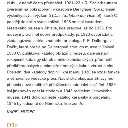
klubu, v němž často přednášel. 1921–23 s R. Schlarbaumem
zveřejnili na pokračování v časopise Die Iglauer Sprachinsel
výsledky svých výzkumů (
Das Tierleben der Heimat
), které C.
později doplnil a vydal knižně. 1928 se stal kustodem
Městského muzea v Jihlavě, kde pracoval až do 1935. Pro
muzejní práci měl dobré předpoklady, již 1923 uspořádal a
zkatalogizoval sbírku známého ornitologa F. E. Dalberga z
Dačic, která přešla po Dalbergově smrti do muzea v Jihlavě.
1930 C. publikoval katalog obrazů v muzeu, dále sestavil
rukopisné katalogy sbírek uměleckohistorických, předmětů
předkřesťanských a mimokřesťanských kultur, zbraní a cínu.
Poslední dva katalogy doplnil i kresbami. 1936 se vzdal funkce
a věnoval se vědecké práci. Nacistická okupace Jihlavy mu
přinesla nové malířské příležitosti i materiální zajištění. 1939
byl jmenován opět kustodem a 1943 ředitelem jihlavského
muzea. 1941 dokončil ještě katalog keramiky a porcelánu.
1945 byl odsunut do Německa, kde zemřel.
KAREL HUDEC
Dílo