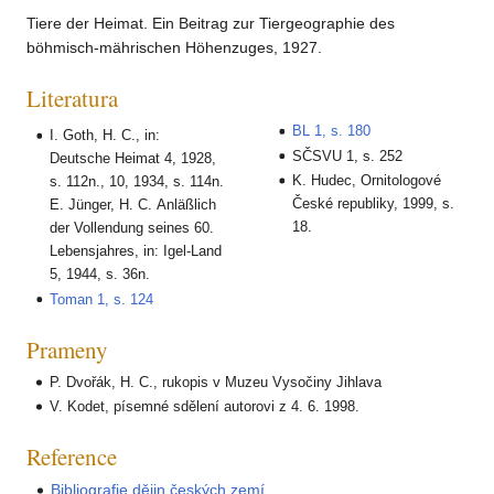
Tiere der Heimat. Ein Beitrag zur Tiergeographie des
böhmisch-mährischen Höhenzuges, 1927.
Literatura
BL 1, s. 180
I. Goth, H. C., in:
SČSVU 1, s. 252
Deutsche Heimat 4, 1928,
K. Hudec, Ornitologové
s. 112n., 10, 1934, s. 114n.
České republiky, 1999, s.
E. Jünger, H. C. Anläßlich
18.
der Vollendung seines 60.
Lebensjahres, in: Igel-Land
5, 1944, s. 36n.
Toman 1, s. 124
Prameny
P. Dvořák, H. C., rukopis v Muzeu Vysočiny Jihlava
V. Kodet, písemné sdělení autorovi z 4. 6. 1998.
Reference
Bibliografie dějin českých zemí