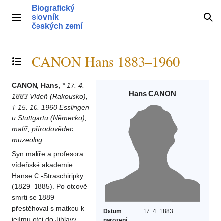
Přeskočit
Biografický
na
slovník
Hlavní menu
Hle
obsah
českých zemí
CANON Hans 1883–1960
Přepnout obsah
CANON, Hans,
* 17. 4.
Hans CANON
1883 Vídeň (Rakousko),
† 15. 10. 1960 Esslingen
u Stuttgartu (Německo),
malíř, přírodovědec,
muzeolog
Syn malíře a profesora
vídeňské akademie
Hanse C.-Straschiripky
(1829–1885). Po otcově
smrti se 1889
přestěhoval s matkou k
Datum
17. 4. 1883
jejímu otci do Jihlavy.
narození