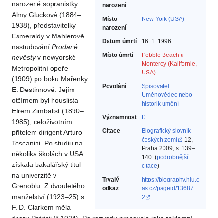
narozené sopranistky
narození
Almy Gluckové (1884–
Místo
New York (USA)
1938), představitelky
narození
Esmeraldy v Mahlerově
Datum úmrtí
16. 1. 1996
nastudování
Prodané
Místo úmrtí
Pebble Beach u
nevěsty
v newyorské
Monterey (Kalifornie,
Metropolitní opeře
USA)
(1909) po boku Mařenky
Povolání
Spisovatel‎
E. Destinnové. Jejím
Uměnovědec nebo
otčímem byl houslista
historik umění‎
Efrem Zimbalist (1890–
Významnost
D
1985), celoživotním
Citace
Biografický slovník
přítelem dirigent Arturo
českých zemí
12,
Toscanini. Po studiu na
Praha 2009, s. 139–
několika školách v USA
140. (
podrobnější
získala bakalářský titul
citace
)
na univerzitě v
Trvalý
https://biography.hiu.c
Grenoblu. Z dvouletého
odkaz
as.cz/pageid/13687
manželství (1923–25) s
2
F. D. Clarkem měla