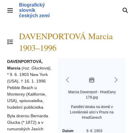
Přeskočit
Biografický
na
slovník
Hlavní menu
Hle
obsah
českých zemí
DAVENPORTOVÁ Marcia
Přepnout obsah
1903–1996
DAVENPORTOVÁ,
Marcia
(roz. Glucková),
* 9. 6. 1903 New York
(USA), † 16. 1. 1996
Pebble Beach u
Marcia Davenport - Hradčany
Monterey (Kalifornie,
179.jpg
USA), spisovatelka,
hudební publicistka
Pamětní deska na domě v
Loretánské ulici v Praze na
Byla dcerou Bernarda
Hradčanech
Glucka (* 1872) a v
rumunských Jasích
Datum
9. 6. 1903