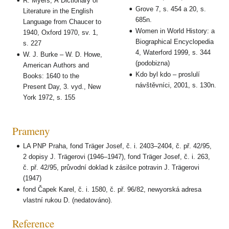
R. Myers, A Dictionary of
Grove 7, s. 454 a 20, s.
Literature in the English
685n.
Language from Chaucer to
Women in World History: a
1940, Oxford 1970, sv. 1,
Biographical Encyclopedia
s. 227
4, Waterford 1999, s. 344
W. J. Burke – W. D. Howe,
(podobizna)
American Authors and
Kdo byl kdo – proslulí
Books: 1640 to the
návštěvníci, 2001, s. 130n.
Present Day, 3. vyd., New
York 1972, s. 155
Prameny
LA PNP Praha, fond Träger Josef, č. i. 2403–2404, č. př. 42/95,
2 dopisy J. Trägerovi (1946–1947), fond Träger Josef, č. i. 263,
č. př. 42/95, průvodní doklad k zásilce potravin J. Trägerovi
(1947)
fond Čapek Karel, č. i. 1580, č. př. 96/82, newyorská adresa
vlastní rukou D. (nedatováno).
Reference