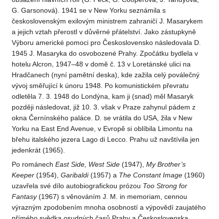
G. Garsonová). 1941 se v New Yorku seznámila s
československým exilovým ministrem zahraničí J. Masarykem
a jejich vztah přerostl v důvěrné přátelství. Jako zástupkyně
Výboru americké pomoci pro Československo následovala D.
1945 J. Masaryka do osvobozené Prahy. Zpočátku bydlela v
hotelu Alcron, 1947–48 v domě č. 13 v Loretánské ulici na
Hradčanech (nyní pamětní deska), kde zažila celý poválečný
vývoj směřující k únoru 1948. Po komunistickém převratu
odletěla 7. 3. 1948 do Londýna, kam ji (snad) měl Masaryk
později následovat, již 10. 3. však v Praze zahynul pádem z
okna Černínského paláce. D. se vrátila do USA, žila v New
Yorku na East End Avenue, v Evropě si oblíbila Limontu na
břehu italského jezera Lago di Lecco. Prahu už navštívila jen
jedenkrát (1965).
Po románech
East Side, West Side
(1947),
My Brother’s
Keeper
(1954),
Garibaldi
(1957) a
The Constant Image
(1960)
uzavřela své dílo autobiografickou prózou
Too Strong for
Fantasy
(1967) s věnováním J. M. in memoriam, cennou
výrazným zpodobením mnoha osobností a výpovědí zaujatého
přímého svědka osudných časů Prahy a Československa,