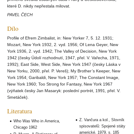
které D. nikdy nepřestala milovat.
PAVEL ČECH
Dílo
Profile of Efrem Zimbalist, in: New Yorker 7, 5. 12. 1931;
Mozart, New York 1932, 2. vyd. 1956; Of Lena Geyer, New
York 1936, 2. vyd. 1942; The Valley of Decision, New York
1942 (česky Údolí rozhodnutí, 1947, přel. V. Vařecha, 1971,
1992); East Side, West Side, New York 1947 (česky Láska v
New Yorku, 2000, přel. P. Vereš); My Brother’s Keeper, New
York 1954; Garibaldi, New York 1957; The Constant Image,
New York 1960; Too Strong for Fantasy, New York 1967
(výňatek česky Jan Masaryk: poslední portrét, 1991, přel. V.
Smetáček).
Literatura
Z. Vančura a kol., Slovník
Who Was Who in America,
spisovatelů: Spojené státy
Chicago 1962
americké, 1979, s. 185