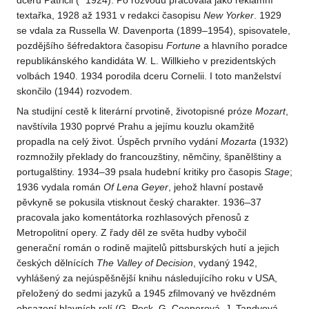
dceru Patricii (* 1924). Po rozvodu pracovala jako reklamní
textařka, 1928 až 1931 v redakci časopisu
New Yorker
. 1929
se vdala za Russella W. Davenporta (1899–1954), spisovatele,
pozdějšího šéfredaktora časopisu
Fortune
a hlavního poradce
republikánského kandidáta W. L. Willkieho v prezidentských
volbách 1940. 1934 porodila dceru Cornelii. I toto manželství
skončilo (1944) rozvodem.
Na studijní cestě k literární prvotině, životopisné próze
Mozart
,
navštívila 1930 poprvé Prahu a jejímu kouzlu okamžitě
propadla na celý život. Úspěch prvního vydání
Mozarta
(1932)
rozmnožily překlady do francouzštiny, němčiny, španělštiny a
portugalštiny. 1934–39 psala hudební kritiky pro časopis
Stage
;
1936 vydala román
Of Lena Geyer
, jehož hlavní postavě
pěvkyně se pokusila vtisknout český charakter. 1936–37
pracovala jako komentátorka rozhlasových přenosů z
Metropolitní opery. Z řady děl ze světa hudby vybočil
generační román o rodině majitelů pittsburských hutí a jejich
českých dělnících
The Valley of Decision
, vydaný 1942,
vyhlášený za nejúspěšnější knihu následujícího roku v USA,
přeložený do sedmi jazyků a 1945 zfilmovaný ve hvězdném
obsazení hlavních rolí (G. Peck, G. Cooperová, J. Tandyová,