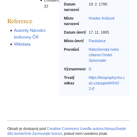
Chrudim,
Datum
19. 2. 1780
37
narození
Místo
Hradec Králové
Reference
narození
Autority Národní
Datum úmrtí
17. 11. 1865
knihovny ČR
Místo úmrtí
Pardubice
Wikidata
Povolání
Náboženský nebo
církevní činitel‎
Spisovatel‎
Významnost
D
Trvalý
https://biography.hiu.c
odkaz
as.cz/pageid/4542
2
Obsah je dostupný pod
Creative Commons Uveďte autora-Nevyužívejte
dílo komerčně-Zachovejte licenci
, pokud není uvedeno jinak.