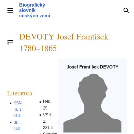
Přeskočit
Biografický
na
slovník
Hlavní menu
Hle
obsah
českých zemí
DEVOTY Josef František
Přepnout obsah
1780–1865
Josef František DEVOTY
Literatura
LHK,
KSN
25
III, s.
VSH
313
2,
BL I,
221-3
243