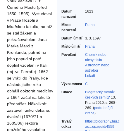
Vnuk Václava D. z
Černého Mostu (před
Datum
1623
1550–1595). Vystudoval
narození
v Praze filozofii a
Místo
Praha
lékařskou fakultu, na níž
narození
se stal žákem a
Datum úmrtí
3. 3. 1697
pokračovatelem Jana
Marka Marci z
Místo úmrtí
Praha
Kronlandu; patrně na
Povolání
Chemik nebo
jeho popud si poté
alchymista‎
doplnil vzdělání v Itálii
Astronom nebo
astrolog‎
(mj. ve Ferraře). 1662
Lékaři‎
se vrátil do Prahy, kde
Významnost
C
následujícího roku
obhájil doktorát medicíny
Citace
Biografický slovník
a 1664 začal na fakultě
českých zemí
13,
Praha 2010, s. 268–
přednášet. Několikrát
269. (
podrobnější
zastával funkci děkana,
citace
)
dvakrát (1670/71 a
Trvalý
https://biography.hiu.c
1685/86) rektora
odkaz
as.cz/pageid/4559
pražského vysokého