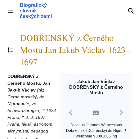
Přeskočit
Biografický
na
slovník
Hlavní menu
Hle
obsah
českých zemí
DOBŘENSKÝ z Černého
Mostu Jan Jakub Václav 1623–
Přepnout obsah
1697
DOBŘENSKÝ z
Jakub Jan Václav
Černého Mostu, Jan
DOBŘENSKÝ z Černého
Jakub Václav
(též
Mostu
Černo mostský, de
Nigroponte, ze
Schwartzbrugku), * 1623
Praha, † 3. 3. 1697
Praha, lékař, astronom,
Jacobus Joannes Wenceslaus
alchymista, pedagog
Dobrzenski (Dobrensky) de Nigro P
Wellcome V0001606.jpg