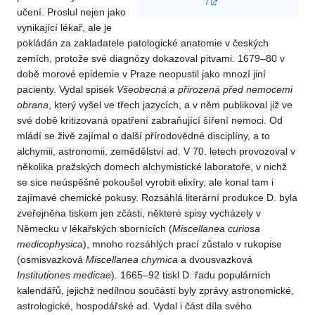
7
učení. Proslul nejen jako
vynikající lékař, ale je
pokládán za zakladatele patologické anatomie v českých
zemích, protože své diagnózy dokazoval pitvami. 1679–80 v
době morové epidemie v Praze neopustil jako mnozí jiní
pacienty. Vydal spisek
Všeobecná a přirozená
před nemocemi
obrana
, který vyšel ve třech jazycích, a v něm publikoval již ve
své době kritizovaná opatření zabraňující šíření nemoci. Od
mládí se živě zajímal o další přírodovědné disciplíny, a to
alchymii, astronomii, zemědělství ad. V 70. letech provozoval v
několika pražských domech alchymistické laboratoře, v nichž
se sice neúspěšně pokoušel vyrobit elixíry, ale konal tam i
zajímavé chemické pokusy. Rozsáhlá literární produkce D. byla
zveřejněna tiskem jen zčásti, některé spisy vycházely v
Německu v lékařských sbornících (
Miscellanea
curiosa
medicophysica
), mnoho rozsáhlých prací zůstalo v rukopise
(osmisvazková
Miscellanea chymica
a dvousvazková
Institutiones medicae
). 1665–92 tiskl D. řadu populárních
kalendářů, jejichž nedílnou součástí byly zprávy astronomické,
astrologické, hospodářské ad. Vydal i část díla svého