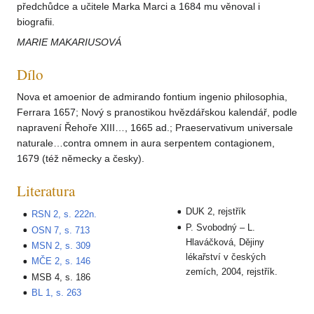
předchůdce a učitele Marka Marci a 1684 mu věnoval i
biografii.
MARIE MAKARIUSOVÁ
Dílo
Nova et amoenior de admirando fontium ingenio philosophia,
Ferrara 1657; Nový s pranostikou hvězdářskou kalendář, podle
napravení Řehoře XIII…, 1665 ad.; Praeservativum universale
naturale…contra omnem in aura serpentem contagionem,
1679 (též německy a česky).
Literatura
DUK 2, rejstřík
RSN 2, s. 222n.
P. Svobodný – L.
OSN 7, s. 713
Hlaváčková, Dějiny
MSN 2, s. 309
lékařství v českých
MČE 2, s. 146
zemích, 2004, rejstřík.
MSB 4, s. 186
BL 1, s. 263