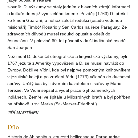
jazyk popsal a sestavil
slovník. D. výzkumy se staly jedním z hlavních zdrojů informací
o kultuře dnes již vymizelého kmene. Později (1763) D. přešel
ke kmeni Guaraní, u něhož založil redukci (osadu vedenou
misionáři) Timbó/ Rosario y San Carlos na řece Paraguay. Ze
zdravotních důvodů musel redukci opustit a odejít do
Asunciónu. V polovině 60. let působil v další indiánské osadě
San Joaquín.
Než mohl D. dokončit etnografické a lingvistické výzkumy, byli
1767 jezuité z Ameriky vypovězeni a D. se musel navrátit do
Evropy. Dožil ve Vídni, kde byl nejprve pomocným knihovníkem
v jezuitské koleji a po zrušení řádu (1773) včleněn do duchovní
správy. Určitý čas byl i dvorním kazatelem císařovny Marie
Terezie. Ve Vídni sepsal a vydal práce o jihoamerických
indiánech. Zemřel ve špitále u Milosrdných bratří a byl pohřben
na hřbitově u sv. Marka (St.-Marxer-Friedhof ).
JIŘÍ MARTÍNEK
Dílo
Historia de Abiponibus, equestri bellicosaque Paraquariae