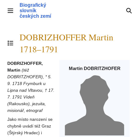
Přeskočit
Biografický
na
slovník
Hlavní menu
Hle
obsah
českých zemí
DOBRIZHOFFER Martin
Přepnout obsah
1718–1791
DOBRIZHOFFER,
Martin DOBRITZHOFER
Martin
(též
DOBRITZHOFER), * 5.
9. 1718 Frymburk u
Lipna nad Vltavou, † 17.
7. 1791 Vídeň
(Rakousko), jezuita,
misionář, etnograf
Jako místo narození se
chybně uvádí též Graz
(Štýrský Hradec) i