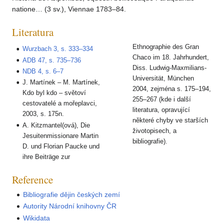
natione… (3 sv.), Viennae 1783–84.
Literatura
Ethnographie des Gran
Wurzbach 3, s. 333–334
Chaco im 18. Jahrhundert,
ADB 47, s. 735–736
Diss. Ludwig-Maxmilians-
NDB 4, s. 6–7
Universität, München
J. Martínek – M. Martínek,
2004, zejména s. 175–194,
Kdo byl kdo – světoví
255–267 (kde i další
cestovatelé a mořeplavci,
literatura, opravující
2003, s. 175n.
některé chyby ve starších
A. Kitzmantel(ová), Die
životopisech, a
Jesuitenmissionare Martin
bibliografie).
D. und Florian Paucke und
ihre Beiträge zur
Reference
Bibliografie dějin českých zemí
Autority Národní knihovny ČR
Wikidata