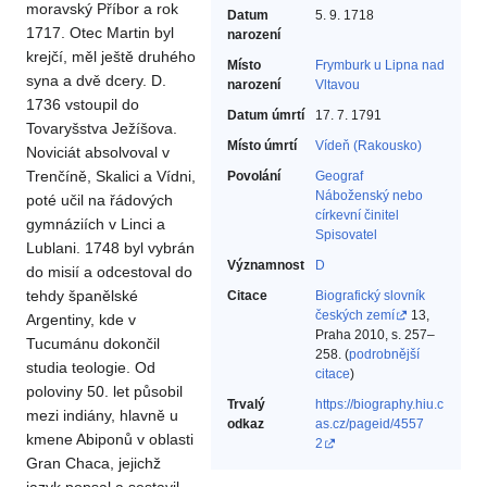
moravský Příbor a rok
Datum
5. 9. 1718
1717. Otec Martin byl
narození
krejčí, měl ještě druhého
Místo
Frymburk u Lipna nad
syna a dvě dcery. D.
narození
Vltavou
1736 vstoupil do
Datum úmrtí
17. 7. 1791
Tovaryšstva Ježíšova.
Místo úmrtí
Vídeň (Rakousko)
Noviciát absolvoval v
Trenčíně, Skalici a Vídni,
Povolání
Geograf‎
Náboženský nebo
poté učil na řádových
církevní činitel‎
gymnáziích v Linci a
Spisovatel‎
Lublani. 1748 byl vybrán
Významnost
D
do misií a odcestoval do
tehdy španělské
Citace
Biografický slovník
českých zemí
13,
Argentiny, kde v
Praha 2010, s. 257–
Tucumánu dokončil
258. (
podrobnější
studia teologie. Od
citace
)
poloviny 50. let působil
Trvalý
https://biography.hiu.c
mezi indiány, hlavně u
odkaz
as.cz/pageid/4557
kmene Abiponů v oblasti
2
Gran Chaca, jejichž