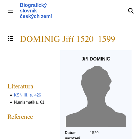
Přeskočit
Biografický
na
slovník
Hlavní menu
Hle
obsah
českých zemí
DOMINIG Jiří 1520–1599
Přepnout obsah
Jiří DOMINIG
Literatura
KSN III, s. 426
Numismatika, 61
Reference
Datum
1520
narození