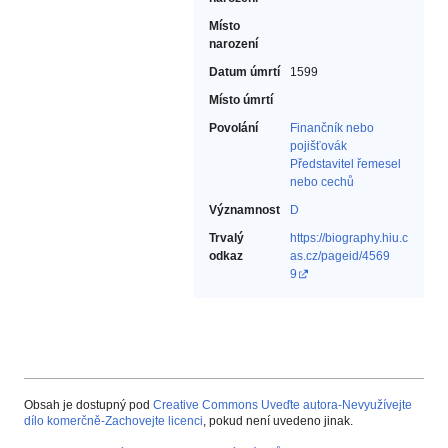
Místo
narození
Datum úmrtí
1599
Místo úmrtí
Povolání
Finančník nebo
pojišťovák‎
Představitel řemesel
nebo cechů‎
Významnost
D
Trvalý
https://biography.hiu.c
odkaz
as.cz/pageid/4569
9
Obsah je dostupný pod
Creative Commons Uveďte autora-Nevyužívejte
dílo komerčně-Zachovejte licenci
, pokud není uvedeno jinak.