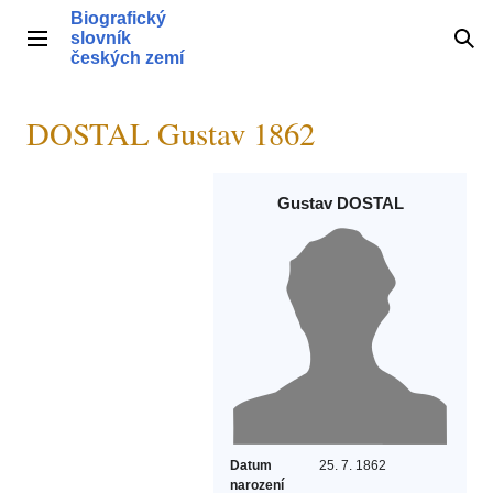
Přeskočit
Biografický
na
slovník
Hlavní menu
Hle
obsah
českých zemí
DOSTAL Gustav 1862
Gustav DOSTAL
Datum
25. 7. 1862
narození