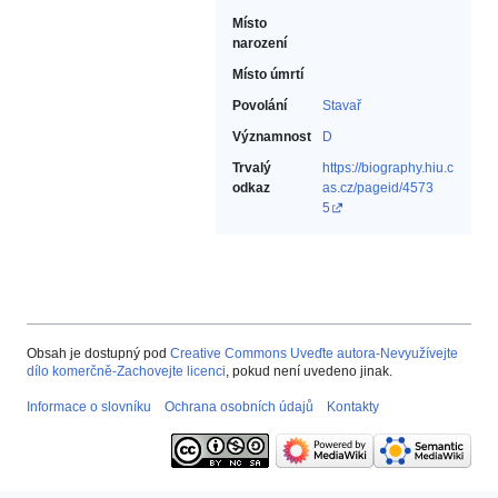
Místo
narození
Místo úmrtí
Povolání
Stavař‎
Významnost
D
Trvalý
https://biography.hiu.c
odkaz
as.cz/pageid/4573
5
Obsah je dostupný pod
Creative Commons Uveďte autora-Nevyužívejte
dílo komerčně-Zachovejte licenci
, pokud není uvedeno jinak.
Informace o slovníku
Ochrana osobních údajů
Kontakty