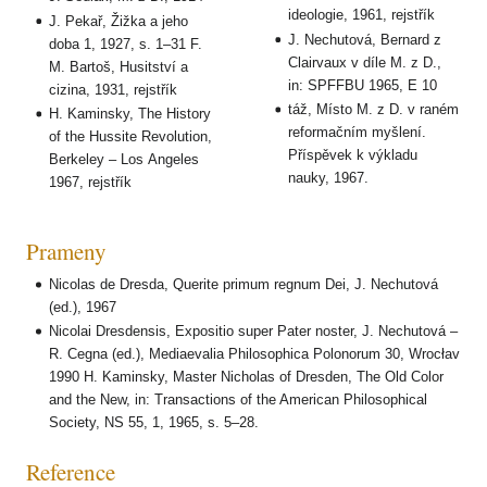
ideologie, 1961, rejstřík
J. Pekař, Žižka a jeho
J. Nechutová, Bernard z
doba 1, 1927, s. 1–31 F.
Clairvaux v díle M. z D.,
M. Bartoš, Husitství a
in: SPFFBU 1965, E 10
cizina, 1931, rejstřík
táž, Místo M. z D. v raném
H. Kaminsky, The History
reformačním myšlení.
of the Hussite Revolution,
Příspěvek k výkladu
Berkeley – Los Angeles
nauky, 1967.
1967, rejstřík
Prameny
Nicolas de Dresda, Querite primum regnum Dei, J. Nechutová
(ed.), 1967
Nicolai Dresdensis, Expositio super Pater noster, J. Nechutová –
R. Cegna (ed.), Mediaevalia Philosophica Polonorum 30, Wrocłav
1990 H. Kaminsky, Master Nicholas of Dresden, The Old Color
and the New, in: Transactions of the American Philosophical
Society, NS 55, 1, 1965, s. 5–28.
Reference