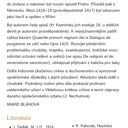
do izolace a nakonec byl nucen opustit Prahu. Působil pak v
Německu. Mezi 1416–19 (pravděpodobně 1417) byl odsouzen
jako kacíř a upálen v Míšni.
Byl autorem řady spisů (H. Kaminsky jich eviduje 18, u dalších
devíti je autorství pravděpodobné). K nejvýznamnějším patřil
cyklus kázání
Quaerite primum regnum dei a Dialogus de
purgatorio
ze září nebo října 1415. Rozvíjel především
problematiku chudoby, majetku, svatokupectví, kněžské moci,
odmítal uctívání relikvií a světců (ve spisu
De reliquiis et de
veneratione sanctorum
), obhajoval přijímání z kalicha pro laiky.
Ostře kritizoval zkaženou církev a duchovenstvo a vyvozoval
společenské důsledky z jejich působení. Absolutní ideál viděl v
chudobě. Podrobný rozbor jeho díla prokázal prolínání
valdenského učení s Viklefovou kritikou církve a teorií nápravy
daného společenského vztahu (J. Nechutová).
MARIE BLÁHOVÁ
Literatura
R. Kalivoda, Husitská
J. Sedlák, M. z D., 1914