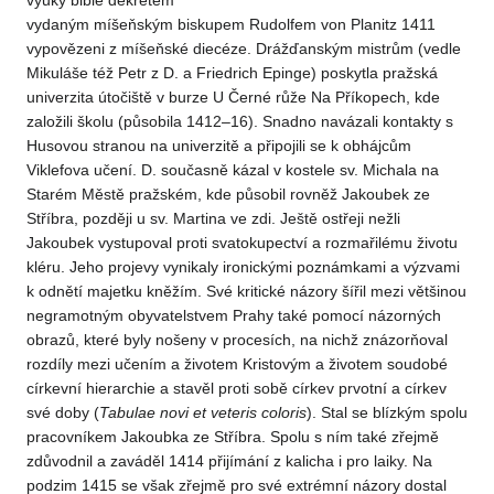
výuky bible dekretem
vydaným míšeňským biskupem Rudolfem von Planitz 1411
vypovězeni z míšeňské diecéze. Drážďanským mistrům (vedle
Mikuláše též Petr z D. a Friedrich Epinge) poskytla pražská
univerzita útočiště v burze U Černé růže Na Příkopech, kde
založili školu (působila 1412–16). Snadno navázali kontakty s
Husovou stranou na univerzitě a připojili se k obhájcům
Viklefova učení. D. současně kázal v kostele sv. Michala na
Starém Městě pražském, kde působil rovněž Jakoubek ze
Stříbra, později u sv. Martina ve zdi. Ještě ostřeji nežli
Jakoubek vystupoval proti svatokupectví a rozmařilému životu
kléru. Jeho projevy vynikaly ironickými poznámkami a výzvami
k odnětí majetku kněžím. Své kritické názory šířil mezi většinou
negramotným obyvatelstvem Prahy také pomocí názorných
obrazů, které byly nošeny v procesích, na nichž znázorňoval
rozdíly mezi učením a životem Kristovým a životem soudobé
církevní hierarchie a stavěl proti sobě církev prvotní a církev
své doby (
Tabulae
novi et veteris coloris
). Stal se blízkým spolu
pracovníkem Jakoubka ze Stříbra. Spolu s ním také zřejmě
zdůvodnil a zaváděl 1414 přijímání z kalicha i pro laiky. Na
podzim 1415 se však zřejmě pro své extrémní názory dostal