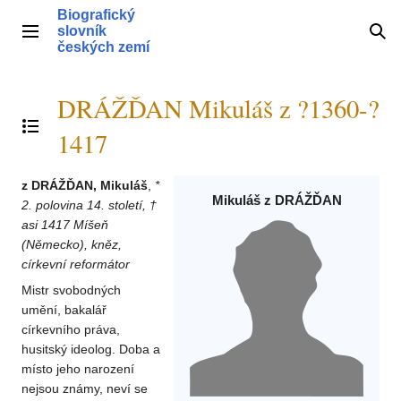
Přeskočit
Biografický
na
slovník
Hlavní menu
Hle
obsah
českých zemí
DRÁŽĎAN Mikuláš z ?1360-?
Přepnout obsah
1417
z DRÁŽĎAN, Mikuláš
,
*
Mikuláš z DRÁŽĎAN
2. polovina 14. století, †
asi 1417 Míšeň
(Německo), kněz,
církevní reformátor
Mistr svobodných
umění, bakalář
církevního práva,
husitský ideolog. Doba a
místo jeho narození
nejsou známy, neví se