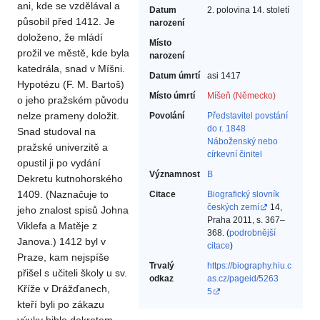
ani, kde se vzdělával a
Datum
2. polovina 14. století
působil před 1412. Je
narození
doloženo, že mládí
Místo
prožil ve městě, kde byla
narození
katedrála, snad v Míšni.
Datum úmrtí
asi 1417
Hypotézu (F. M. Bartoš)
Místo úmrtí
Míšeň (Německo)
o jeho pražském původu
nelze prameny doložit.
Povolání
Představitel povstání
do r. 1848‎
Snad studoval na
Náboženský nebo
pražské univerzitě a
církevní činitel‎
opustil ji po vydání
Významnost
B
Dekretu kutnohorského
1409. (Naznačuje to
Citace
Biografický slovník
českých zemí
14,
jeho znalost spisů Johna
Praha 2011, s. 367–
Viklefa a Matěje z
368. (
podrobnější
Janova.) 1412 byl v
citace
)
Praze, kam nejspíše
Trvalý
https://biography.hiu.c
přišel s učiteli školy u sv.
odkaz
as.cz/pageid/5263
Kříže v Drážďanech,
5
kteří byli po zákazu