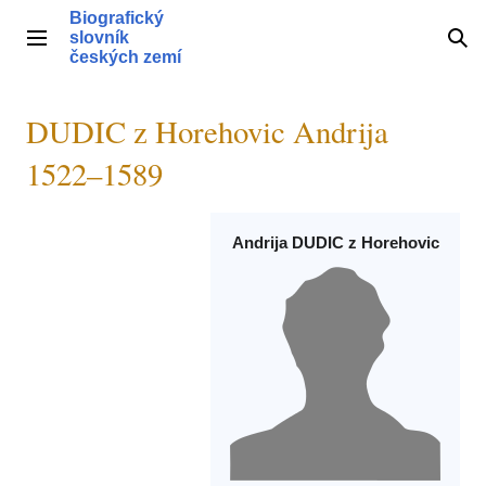
Přeskočit
Biografický
na
slovník
Hlavní menu
Hle
obsah
českých zemí
DUDIC z Horehovic Andrija
1522–1589
Andrija DUDIC z Horehovic