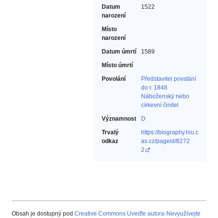
Datum
1522
narození
Místo
narození
Datum úmrtí
1589
Místo úmrtí
Povolání
Představitel povstání
do r. 1848‎
Náboženský nebo
církevní činitel‎
Významnost
D
Trvalý
https://biography.hiu.c
odkaz
as.cz/pageid/8272
2
Obsah je dostupný pod
Creative Commons Uveďte autora-Nevyužívejte