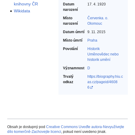
knihovny ČR
Datum
17. 4. 1920
narození
Wikidata
Místo
Červenka. o.
narození
Olomouc
Datum úmrtí
9. 11. 2015
Místo úmrtí
Praha
Povolání
Historik‎
Uměnovědec nebo
historik umění‎
Významnost
D
Trvalý
https://biography.hiu.c
odkaz
as.cz/pageid/4608
6
Obsah je dostupný pod
Creative Commons Uveďte autora-Nevyužívejte
dílo komerčně-Zachovejte licenci
, pokud není uvedeno jinak.