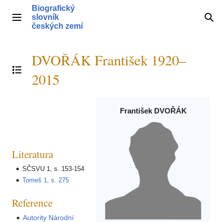
Přeskočit
Biografický
na
slovník
Hlavní menu
Hle
obsah
českých zemí
DVOŘÁK František 1920–
Přepnout obsah
2015
František DVOŘÁK
Literatura
SČSVU 1, s. 153-154
Tomeš 1, s. 275
Reference
Autority Národní