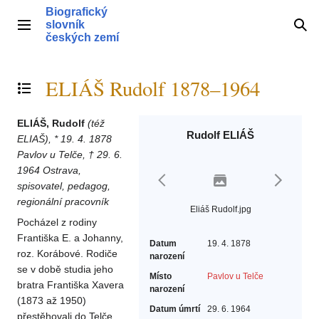
Přeskočit
Biografický
na
slovník
Hlavní menu
Hle
obsah
českých zemí
ELIÁŠ Rudolf 1878–1964
Přepnout obsah
ELIÁŠ, Rudolf
(též
Rudolf ELIÁŠ
ELIAŠ), * 19. 4. 1878
Pavlov u Telče, † 29. 6.
1964 Ostrava,
spisovatel, pedagog,
regionální pracovník
Eliáš Rudolf.jpg
Pocházel z rodiny
Františka E. a Johanny,
Datum
19. 4. 1878
roz. Korábové. Rodiče
narození
se v době studia jeho
Místo
Pavlov u Telče
bratra Františka Xavera
narození
(1873 až 1950)
Datum úmrtí
29. 6. 1964
přestěhovali do Telče,