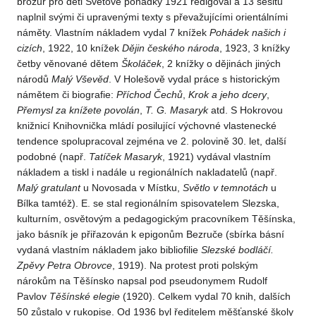
brožur pro děti Světové pohádky 1921 redigoval a 13 sešitů
naplnil svými či upravenými texty s převažujícími orientálními
náměty. Vlastním nákladem vydal 7 knížek
Pohádek našich i
cizích
, 1922, 10 knížek
Dějin českého národa
, 1923, 3 knížky
četby věnované dětem
Školáček
, 2 knížky o dějinách jiných
národů
Malý Vševěd
. V Holešově vydal práce s historickým
námětem či biografie:
Příchod Čechů
,
Krok a jeho dcery
,
Přemysl za knížete povolán
,
T. G. Masaryk
atd. S Hokrovou
knižnicí Knihovnička mládí posilující výchovné vlastenecké
tendence spolupracoval zejména ve 2. polovině 30. let, další
podobné (např.
Tatíček Masaryk
, 1921) vydával vlastním
nákladem a tiskl i nadále u regionálních nakladatelů (např.
Malý gratulant
u Novosada v Místku,
Světlo v temnotách
u
Bílka tamtéž). E. se stal regionálním spisovatelem Slezska,
kulturním, osvětovým a pedagogickým pracovníkem Těšínska,
jako básník je přiřazován k epigonům Bezruče (sbírka básní
vydaná vlastním nákladem jako bibliofilie
Slezské bodláčí.
Zpěvy Petra Obrovce
, 1919). Na protest proti polským
nárokům na Těšínsko napsal pod pseudonymem Rudolf
Pavlov
Těšínské elegie
(1920). Celkem vydal 70 knih, dalších
50 zůstalo v rukopise. Od 1936 byl ředitelem měšťanské školy