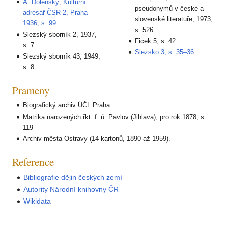
A. Dolenský, Kulturní
pseudonymů v české a
adresář ČSR 2, Praha
slovenské literatuře, 1973,
1936, s. 99.
s. 526
Slezský sborník 2, 1937,
Ficek 5, s. 42
s. 7
Slezsko 3, s. 35–36
.
Slezský sborník 43, 1949,
s. 8
Prameny
Biografický archiv ÚČL Praha
Matrika narozených řkt. f. ú. Pavlov (Jihlava), pro rok 1878, s.
119
Archiv města Ostravy (14 kartonů, 1890 až 1959).
Reference
Bibliografie dějin českých zemí
Autority Národní knihovny ČR
Wikidata