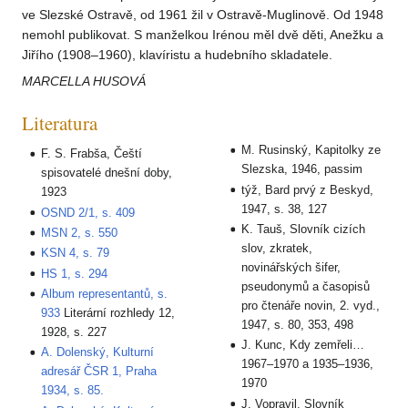
ve Slezské Ostravě, od 1961 žil v Ostravě-Muglinově. Od 1948
nemohl publikovat. S manželkou Irénou měl dvě děti, Anežku a
Jiřího (1908–1960), klavíristu a hudebního skladatele.
MARCELLA HUSOVÁ
Literatura
M. Rusinský, Kapitolky ze
F. S. Frabša, Čeští
Slezska, 1946, passim
spisovatelé dnešní doby,
týž, Bard prvý z Beskyd,
1923
1947, s. 38, 127
OSND 2/1, s. 409
K. Tauš, Slovník cizích
MSN 2, s. 550
slov, zkratek,
KSN 4, s. 79
novinářských šifer,
HS 1, s. 294
pseudonymů a časopisů
Album representantů, s.
pro čtenáře novin, 2. vyd.,
933
Literární rozhledy 12,
1947, s. 80, 353, 498
1928, s. 227
J. Kunc, Kdy zemřeli…
A. Dolenský, Kulturní
1967–1970 a 1935–1936,
adresář ČSR 1, Praha
1970
1934, s. 85.
J. Vopravil, Slovník