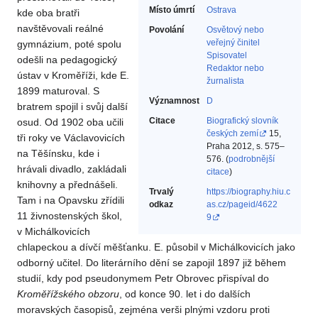
Místo úmrtí
Ostrava
kde oba bratři
navštěvovali reálné
Povolání
Osvětový nebo
veřejný činitel‎
gymnázium, poté spolu
Spisovatel‎
odešli na pedagogický
Redaktor nebo
ústav v Kroměříži, kde E.
žurnalista‎
1899 maturoval. S
Významnost
D
bratrem spojil i svůj další
Citace
Biografický slovník
osud. Od 1902 oba učili
českých zemí
15,
tři roky ve Václavovicích
Praha 2012, s. 575–
na Těšínsku, kde i
576. (
podrobnější
hrávali divadlo, zakládali
citace
)
knihovny a přednášeli.
Trvalý
https://biography.hiu.c
Tam i na Opavsku zřídili
odkaz
as.cz/pageid/4622
11 živnostenských škol,
9
v Michálkovicích
chlapeckou a dívčí měšťanku. E. působil v Michálkovicích jako
odborný učitel. Do literárního dění se zapojil 1897 již během
studií, kdy pod pseudonymem Petr Obrovec přispíval do
Kroměřížského obzoru
, od konce 90. let i do dalších
moravských časopisů, zejména verši plnými vzdoru proti