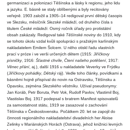
germanizaci a polonizaci Těšínska a lásky k regionu, jeho lidu
a jazyku. E. básně se staly oblíbenými a byly recitovány
veřejně. 1903 založil a 1905–14 redigoval první dětský časopis
ve Slezsku, měsíčník
Slezské mládeži
, od druhého čísla s
titulem
České mládeži
. Osmý ročník úřady pro protistátní
obsah zakázaly. Redigoval také
Těšínské noviny
do 1910, kdy
se tohoto úkolu vzdal kvůli spolupráci s pražským karlínským
nakladatelem Emilem Šolcem. U něho otiskl řadu vlastních
prací v próze i ve verši určených dětem (1915:
Jiříčkovy
písničky
, 1916:
Šťastné
chvíle
,
Čtení našeho potěšení
, 1917:
Věnec přání
, aj.), další 1916 u nakladatele Veverky ve Frýdku
(
Jiříčkovy pohádky
,
Dětský
ráj
). Vedle toho články, povídkami a
básněmi hojně přispíval do novin na Ostravsku, Těšínsku a
Opavsku, zejména
Slezského věstníku
. Užíval pseudonymy:
Jan Koráb, Petr Boruta, Petr Vok, Rudolf Pavlov, Vlastimil Boj,
Vlastislav Boj. 1917 podepsal s bratrem Manifest spisovatelů
za samostatnost státu, 1919 se zasazoval o zachování
Těšínska v Československu. Počátkem 20. let se zapojil do
činnosti regionálního nakladatelství divadelních her Aloise
Zelinky v Mariánských Horách (Ostrava), jehož knižnici levných