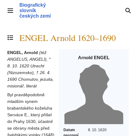
Přeskočit
Biografický
na
slovník
Hlavní menu
Hle
obsah
českých zemí
ENGEL Arnold 1620–1690
Přepnout obsah
ENGEL, Arnold
(též
Arnold ENGEL
ANGELUS, ANGELI), *
8. 10. 1620 Utrecht
(Nizozemsko), † 26. 4.
1690 Chomutov, jezuita,
misionář, literát
Byl pravděpodobně
mladším synem
brabantského koželuha
Serváce E., který přišel
do Prahy 1630, účastnil
se obrany města před
Datum
8. 10. 1620
švédskými vojsky (1648)
narození