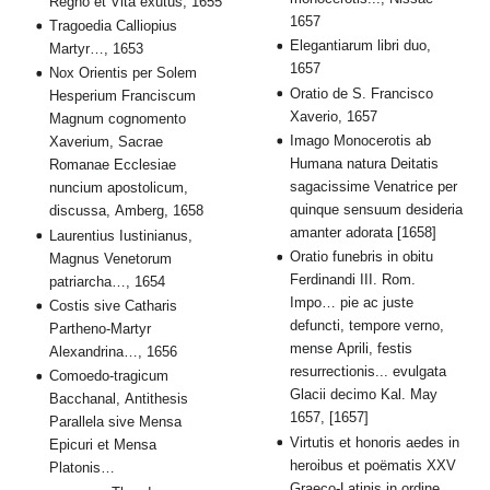
Regno et Vita exutus, 1655
1657
Tragoedia Calliopius
Elegantiarum libri duo,
Martyr…, 1653
1657
Nox Orientis per Solem
Oratio de S. Francisco
Hesperium Franciscum
Xaverio, 1657
Magnum cognomento
Imago Monocerotis ab
Xaverium, Sacrae
Humana natura Deitatis
Romanae Ecclesiae
sagacissime Venatrice per
nuncium apostolicum,
quinque sensuum desideria
discussa, Amberg, 1658
amanter adorata [1658]
Laurentius Iustinianus,
Oratio funebris in obitu
Magnus Venetorum
Ferdinandi III. Rom.
patriarcha…, 1654
Impo… pie ac juste
Costis sive Catharis
defuncti, tempore verno,
Partheno-Martyr
mense Aprili, festis
Alexandrina…, 1656
resurrectionis... evulgata
Comoedo-tragicum
Glacii decimo Kal. May
Bacchanal, Antithesis
1657, [1657]
Parallela sive Mensa
Virtutis et honoris aedes in
Epicuri et Mensa
heroibus et poëmatis XXV
Platonis…
Graeco-Latinis in ordine