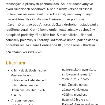
rozsáhlých a přesných poznámkách. Soubor dochovaný ve
dvou rukopisech obsahoval 6 her, z nichž většina vznikla k
udílení cen na závěr školního roku a byly věnovány různým
mecenášům. Hra
Costis sive Catharis…
, se pod novým
názvem
Drama in quo
Anteros
dočkala druhého nastudování v
rozšířené verzi. Kromě kompletních textů zůstaly dochovány
rukopisné periochy tří dalších her. S misionářskou činností
souvisely polemiky s luterány, kazatelské umění pak dokládala
pohřební řeč za císaře Ferdinanda III., pronesená v Kladsku.
KATEŘINA VALENTOVÁ
Literatura
na jezuitském gymnáziu,
F. M. Pelzel, Boehmische,
in: Divadelní revue 17,
Maehrische und
2006, č. 2, s. 14–29
Schlesische Gelehrte und
táž, Zrcadlo ctnosti,
Schriftsteller aus dem
zázrak výmluvnosti,
Orden der Jesuiten, 1786,
věštírna moudrosti
s. 49–50
(jezuitské hry o sv.
C. Sommervogel,
Kateřině Alexandrijské), in: