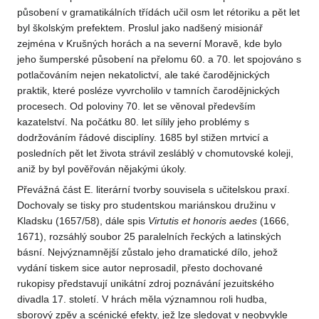
působení v gramatikálních třídách učil osm let rétoriku a pět let
byl školským prefektem. Proslul jako nadšený misionář
zejména v Krušných horách a na severní Moravě, kde bylo
jeho šumperské působení na přelomu 60. a 70. let spojováno s
potlačováním nejen nekatolictví, ale také čarodějnických
praktik, které posléze vyvrcholilo v tamních čarodějnických
procesech. Od poloviny 70. let se věnoval především
kazatelství. Na počátku 80. let sílily jeho problémy s
dodržováním řádové disciplíny. 1685 byl stižen mrtvicí a
posledních pět let života strávil zesláblý v chomutovské koleji,
aniž by byl pověřován nějakými úkoly.
Převážná část E. literární tvorby souvisela s učitelskou praxí.
Dochovaly se tisky pro studentskou mariánskou družinu v
Kladsku (1657/58), dále spis
Virtutis et honoris aedes
(1666,
1671), rozsáhlý soubor 25 paralelních řeckých a latinských
básní. Nejvýznamnější zůstalo jeho dramatické dílo, jehož
vydání tiskem sice autor neprosadil, přesto dochované
rukopisy představují unikátní zdroj poznávání jezuitského
divadla 17. století. V hrách měla významnou roli hudba,
sborový zpěv a scénické efekty, jež lze sledovat v neobvykle