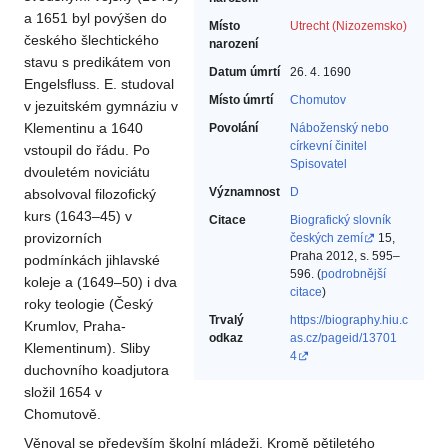
a 1651 byl povýšen do
Místo
Utrecht (Nizozemsko)
českého šlechtického
narození
stavu s predikátem von
Datum úmrtí
26. 4. 1690
Engelsfluss. E. studoval
Místo úmrtí
Chomutov
v jezuitském gymnáziu v
Klementinu a 1640
Povolání
Náboženský nebo
církevní činitel‎
vstoupil do řádu. Po
Spisovatel‎
dvouletém noviciátu
Významnost
D
absolvoval filozofický
kurs (1643–45) v
Citace
Biografický slovník
provizorních
českých zemí
15,
Praha 2012, s. 595–
podmínkách jihlavské
596. (
podrobnější
koleje a (1649–50) i dva
citace
)
roky teologie (Český
Trvalý
https://biography.hiu.c
Krumlov, Praha-
odkaz
as.cz/pageid/13701
Klementinum). Sliby
4
duchovního koadjutora
složil 1654 v
Chomutově.
Věnoval se především školní mládeži. Kromě pětiletého