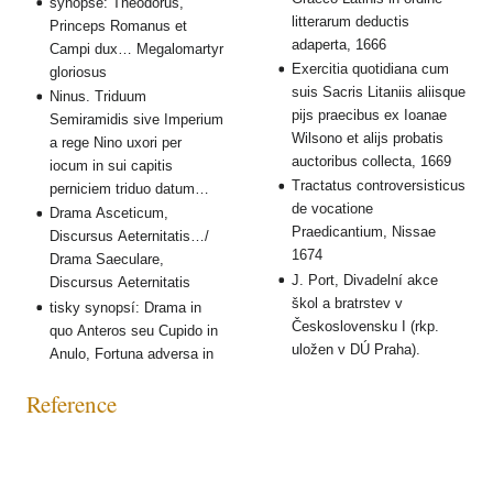
synopse: Theodorus,
litterarum deductis
Princeps Romanus et
adaperta, 1666
Campi dux… Megalomartyr
Exercitia quotidiana cum
gloriosus
suis Sacris Litaniis aliisque
Ninus. Triduum
pijs praecibus ex Ioanae
Semiramidis sive Imperium
Wilsono et alijs probatis
a rege Nino uxori per
auctoribus collecta, 1669
iocum in sui capitis
Tractatus controversisticus
perniciem triduo datum…
de vocatione
Drama Asceticum,
Praedicantium, Nissae
Discursus Aeternitatis…/
1674
Drama Saeculare,
J. Port, Divadelní akce
Discursus Aeternitatis
škol a bratrstev v
tisky synopsí: Drama in
Československu I (rkp.
quo Anteros seu Cupido in
uložen v DÚ Praha).
Anulo, Fortuna adversa in
Reference