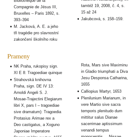
Bibliothèque de la
tamtéž 19, 2008, č. 4, s.
Compagnie de Jésus III,
15 až 24
Bruxelles – Paris 1892, s.
Jakubcová, s. 158–159.
393–394
M. Jacková, A. E. a jeho
tři tragédie pro slavnostní
zakončení školního roku
Prameny
Rota, Mars sive Maximinu
NK Praha, rukopisy sign.
in Gladio triumphati a Diva
XI E 8: Tragoediae quinque
Jesu Desponsa Catharina,
Strahovská knihovna
1655
Praha, sign. DE IV 13:
Calliopius Martyr, 1653
Arnoldi Angeli S. J.
Plenilunium Marianum, in
Mosae-Trajectini Elegiarum
vere Martio sive sacra
libri X, pars I – tragoediae
temporis plenitudo dum
sive dramatum): Tragoedia
mittitur salus Dianae
Protasius Arimae rex a
sacerrimae aptissimum
Deo castigatus, a Xoguno
venandi tempus
Japoniae Imperatore
monocerotis..., Nissae