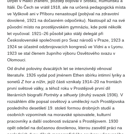
utrpěl v Haliči zranění, později bojoval v Srbsku, Rumunsku a
Itálii. Do Čech se vrátil 1918, ale na určená pedagogická místa
ve Vyškově ani v Příboru nenastoupil (pobýval na zdravotní
dovolené, 1921 na dočasném odpočinku). Nastoupil až na své
původní místo na prostějovském gymnáziu, kde poté několik
let vyučoval. 1921–26 působil jako stálý delegát při
Československé společnosti pro Svaz národů v Praze, 1923 a
1924 se účastnil odzbrojovacích kongresů ve Vídni a v Lyonu.
1923 se stal členem župního výboru Osvětového svazu v
Olomouci.
Od druhé poloviny dvacátých let se intenzivněji věnoval
literatuře. 1926 vydal pod jménem Ethen sbírku intimní lyriky a
sonetů
Z hor a nížin
, jejíž části vznikaly 1914–20 na frontách
první světové války, a téhož roku v Prostějově první díl
literárních biografií
Portréty a silhuety
(druhý svazek 1936). V
rozsáhlém díle popsal osvětový a umělecký ruch Prostějovska
posledního desetiletí 19. století formou drobných studií a
osobních vzpomínek na moravské spisovatele, kulturní
pracovníky a další osobnosti svázané s Prostějovem. 1930
opět odešel na dočasnou dovolenou, kterou zasvětil práci na