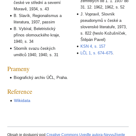
zemřelých od 1. 1. 1937 do
české ve střední a severní
31. 12. 1962, 1962, s. 52
Moravě, 1934, s. 43
J. Vopravil, Slovník
B. Slavík, Regionalismus a
pseudonymů v české a
literatura, 1937, passim
slovenské literatuře, 1973,
B. Vybíral, Beletristický
s. 822 (heslo Kožušníček,
přínos olomouckého kraje,
Štěpán Pavel)
1940, s. 34
KSN 4, s. 157
Sborník svazu českých
LČL 1, s. 674–675
.
umělců 1940, 1940, s. 31
Prameny
Biografický archiv ÚČL, Praha.
Reference
Wikidata
Obsah je dostupný pod
Creative Commons Uveďte autora-Nevyužívejte