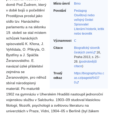
Místo úmrtí
Brno
domě Pod Žudrem, který
v době bojů o počeštění
Povolání
Pedagog‎
Osvětový nebo
Prostějova proslul jako
veřejný činitel‎
sídlo tzv. Hanáckého
Spisovatel‎
parlamentu a na sklonku
Literární historik, kritik
19. století se stal místem
nebo teoretik‎
schůzek hanáckých
Významnost
C
spisovatelů K. Křena, J.
Citace
Biografický slovník
Vyhlídala, O. Přikryla, O.
českých zemí
16,
Bystřiny a J. Spáčila
Praha 2013, s. 25–
Žeranovského. E.
26. (
podrobnější
navázal úzké přátelství
citace
)
zejména se
Trvalý
https://biography.hiu.c
Žeranovským, pro něhož
odkaz
as.cz/pageid/5437
0
sbíral národopisný
materiál. Po maturitě
1902 na gymnáziu v Uherském Hradišti nastoupil jednoroční
vojenskou službu v Salcburku. 1903–09 studoval klasickou
filologii, filozofii, psychologii a světovou literaturu na
univerzitách v Praze, Vídni, 1904–05 v Berlíně (byl žákem