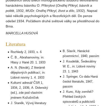
posledních dvou dílech monografického souboru věnovaného
hanáckému básníku O. Přikrylovi (
Ondřej Přikryl, básník a
politik
, 1932,
MUDr. Ondřej Přikryl, život a dílo
, 1932). Napsal
také několik psychologických a filozofických děl. Do penze
odešel 1934. Počátkem druhé světové války se přestěhoval do
Brna.
MARCELLA HUSOVÁ
Literatura
B. Slavík, Hanácké
Rozhledy 2, 1933, s. 6
písemnictví, 1940, passim
Č. B., Abrahamoviny, in:
J. Koudelák, Šedesátiny
Hlasy z Hané 20. 1. 1933
W. E., in: Lidové noviny
A. N. (Novák), Z literárně
23. 1. 1943
dějepisných publikací, in:
J. Springer, Co dala Haná
Lidové noviny 1. 4. 1933
české literatuře, 1947,
Kulturní adresář ČSR 1,
passim
1934, 2, 1936, A. Dolenský
J. Kunc, Kdy zemřeli?
(ed.), zde pod vlastním
Přehled českých
jménem Kožušníček
spisovatelů a publicistů
J. Staněk, Vývoj literatury