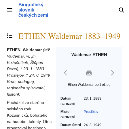
Přeskočit
Biografický
na
slovník
Hlavní menu
Hle
obsah
českých zemí
ETHEN Waldemar 1883–1949
Přepnout obsah
ETHEN, Waldemar
(též
Waldemar ETHEN
Valdemar, vl. jm.
Kožušníček, Štěpán
Pavel), * 23. 1. 1883
Prostějov, † 24. 8. 1949
Brno, pedagog,
Ethen Waldemar portret.jpg
regionální spisovatel,
historik
Datum
23. 1. 1883
Pocházel ze starého
narození
selského rodu
Místo
Prostějov
Kožušníčků, bohatého
narození
na hudební talenty. Otec
Datum úmrtí
24. 8. 1949
provozoval hostinec v