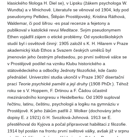
klasického filologa H. Diel se), v Lipsku (žákem psychologa W.
Wundta) a v Mnichově. Literatuře se věnoval od 1904, kdy pod
pseudonymy Pellides, Štěpán Prostějovský, Kristina Ráthová,
Waldemar, či pod šifrou -es psal recenze a fejetony a
publikoval v katolické revui
Meditace
. Svým pseudonymem
Ethen vyjádřil zájem o etické problémy. Od vysokoškolských
studií byl i osvětově činný: 1905 založil s K. H. Hilarem v Praze
akademický klub Ethos a Svazem českých umělců byl
jmenován jeho čestným předsedou, po první světové válce se
v Prostějově podílel na vzniku Klubu historického a
státovědeckého a odbočky Jednoty filozofické, kde často
přednášel. Univerzitní studia ukončil v Praze 1907 disertační
prací
Teorie psychické paměti a její druhy
(1908 PhDr.). Téhož
roku se s V. Hoppem, F. Drtinou a F. Čádou účastnil
mezinárodního kongresu v Heidelberku. Od 1909 suploval
řečtinu, latinu, češtinu, psychologii a logiku na gymnáziu v
Prostějově. K jeho žákům patřili J. Wolker (dochovány jeho
dopisy E. z 1921) či H. Svozilová-Johnová. 1913 se E.
přestěhoval do Kyjova a počal připravovat habilitaci z filozofie.
1914 byl poslán na frontu první světové války, avšak již v srpnu