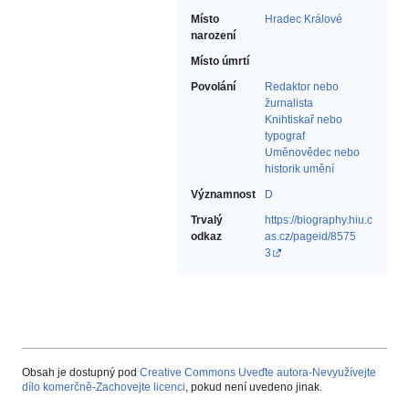
Místo
Hradec Králové
narození
Místo úmrtí
Povolání
Redaktor nebo
žurnalista‎
Knihtiskař nebo
typograf‎
Uměnovědec nebo
historik umění‎
Významnost
D
Trvalý
https://biography.hiu.c
odkaz
as.cz/pageid/8575
3
Obsah je dostupný pod
Creative Commons Uveďte autora-Nevyužívejte
dílo komerčně-Zachovejte licenci
, pokud není uvedeno jinak.