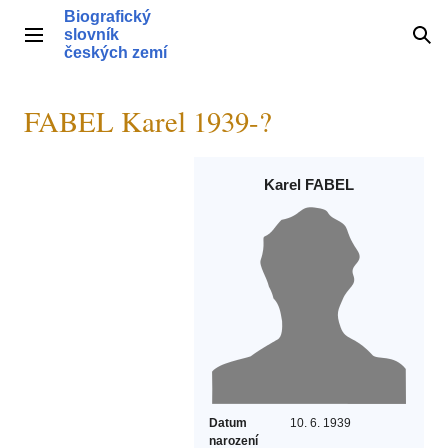
Přeskočit
Biografický
na
slovník
Hlavní menu
Hle
obsah
českých zemí
FABEL Karel 1939-?
Karel FABEL
Datum
10. 6. 1939
narození