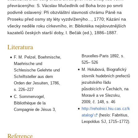
převrácenýho: S. Vácslav Mučedlník od Boha brzo po smrti
podivně oslavený: Při obzvláštní slavnosti chrámu Páně na
Proseku před osmy sty léty vyzdvíženýho..., 1770; Kázání na
všecky neděle roku církevního, in: Bibliotéka nejslovutnějších
kazatelů českých starší doby, I. Bečák (ed.), 1886–1887.
Literatura
Bruxelles-Paris 1892, s.
F. M. Pelzel, Boehmische,
525– 526
Maehrische und
M. Holubová, Biografický
Schlesische Gelehrte und
slovník hudebních prefectů
Schriftsteller aus dem
jezuitského řádu
Orden der Jesuiten, 1786,
působících v Čechách, na
s. 226–227
Moravě a ve Slezsku,
C. Sommervogel,
2009, č. 148, s. 46
Bibliothèque de la
http://reholnici.hiu.cas.cz/k
Compagnie de Jésus 3,
atalog/
(heslo: Fabritius,
Leopoldus SJ, 1715–1772).
Reference