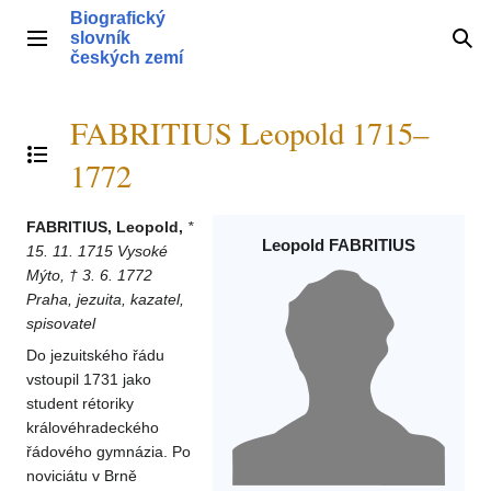
Přeskočit
Biografický
na
slovník
Hlavní menu
Hle
obsah
českých zemí
FABRITIUS Leopold 1715–
Přepnout obsah
1772
FABRITIUS, Leopold,
*
Leopold FABRITIUS
15. 11. 1715 Vysoké
Mýto, † 3. 6. 1772
Praha, jezuita, kazatel,
spisovatel
Do jezuitského řádu
vstoupil 1731 jako
student rétoriky
královéhradeckého
řádového gymnázia. Po
noviciátu v Brně