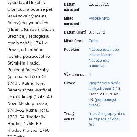
vystudoval filozofii v
Datum
15. 11. 1715
Olomouci a poté se pět
narození
let věnoval výuce na
Místo
Vysoké Mýto
řádových gymnáziích
narození
(Hradec Králové, Opava,
Datum úmrtí
3. 6. 1772
Březnice). Teologická
Místo úmrtí
Praha
studia zahájil 1741 v
Praze, od druhého
Povolání
Náboženský nebo
církevní činitel‎
ročníku pokračoval ve
Náboženský
Štýrském Hradci.
publicista‎
Poslední řádové sliby
Významnost
D
(quatuor vota) složil
1749 v Kutné Hoře.
Citace
Biografický slovník
českých zemí
16,
Během života vystřídal
Praha 2013, s. 42–
několik kolejí (1747–49
43. (
podrobnější
Nové Město pražské,
citace
)
1749–52 Kutná Hora,
Trvalý
https://biography.hiu.c
1753–54 Jindřichův
odkaz
as.cz/pageid/5455
Hradec, 1755–59
9
Hradec Králové, 1760–