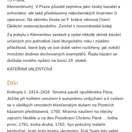
70 Praha,
Klementinum). V Praze působil zejména jako český kazatel a
exhortátor, ale také představený náboženských bratrstev či
operarius. Na sklonku života se F. krátce věnoval řízení
Dědictví svatováclavského. Zemřel v novoměstské koleji.
Za pobytu v Klementinu sestavil a vydal několik sbírek kázání
určených pro jednotlivé části liturgického roku i zvláštní
příležitosti, které byly ve své době velmi rozšířeny, jak svědčí
množství dodnes dochovaných exemplářů. Řada kázání se
dočkala nového vydání na konci 19. století.
KATEŘINA VALENTOVÁ
Dílo
Knihopis č. 2414–2416: Smutná paušť opuštěného Pána
Ježíše při hořkém umučení k autrpnému vzdychání a k cvičení
se v všelikých ctnostech křesťanským dušem na Postních
kázaních představená, 1760; Mravná naučení na všecky
vejroční Neděle a na den Posvěcení Chrámu Páně ... kniha
první, 1761, kniha druhá, 1763; Syn pobožný máteře
bezbožné, bratr tichý bratra ukrutnýho: Král Svatý lidu velmi