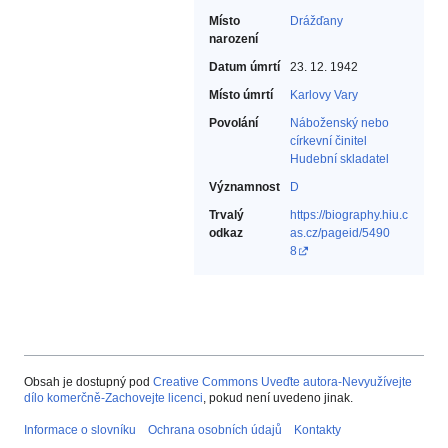
Místo
Drážďany
narození
Datum úmrtí
23. 12. 1942
Místo úmrtí
Karlovy Vary
Povolání
Náboženský nebo
církevní činitel‎
Hudební skladatel‎
Významnost
D
Trvalý
https://biography.hiu.c
odkaz
as.cz/pageid/5490
8
Obsah je dostupný pod
Creative Commons Uveďte autora-Nevyužívejte
dílo komerčně-Zachovejte licenci
, pokud není uvedeno jinak.
Informace o slovníku
Ochrana osobních údajů
Kontakty