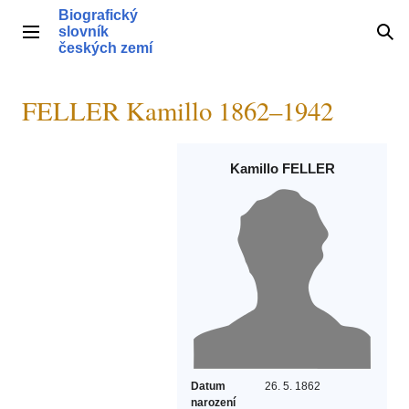
Přeskočit
Biografický
na
slovník
Hlavní menu
Hle
obsah
českých zemí
FELLER Kamillo 1862–1942
Kamillo FELLER
Datum
26. 5. 1862
narození