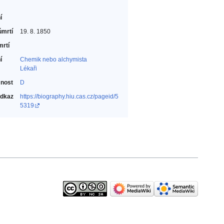
í
úmrtí
19. 8. 1850
mrtí
í
Chemik nebo alchymista‎
Lékaři‎
nost
D
odkaz
https://biography.hiu.cas.cz/pageid/5
5319