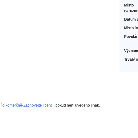
Místo
narozen
Datum 
Místo ú
Povolán
Význam
Trvalý 
lo komerčně-Zachovejte licenci
, pokud není uvedeno jinak.