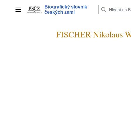
Přeskočit
Biografický slovník
na
Hlavní menu
českých zemí
obsah
FISCHER Nikolaus W