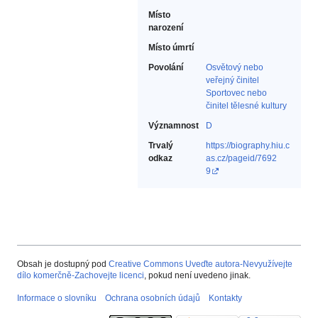
Místo
narození
Místo úmrtí
Povolání
Osvětový nebo
veřejný činitel‎
Sportovec nebo
činitel tělesné kultury‎
Významnost
D
Trvalý
https://biography.hiu.c
odkaz
as.cz/pageid/7692
9
Obsah je dostupný pod
Creative Commons Uveďte autora-Nevyužívejte
dílo komerčně-Zachovejte licenci
, pokud není uvedeno jinak.
Informace o slovníku
Ochrana osobních údajů
Kontakty