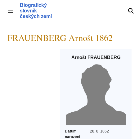
Přeskočit
Biografický
na
slovník
Hlavní menu
Hle
obsah
českých zemí
FRAUENBERG Arnošt 1862
Arnošt FRAUENBERG
Datum
28. 8. 1862
narození