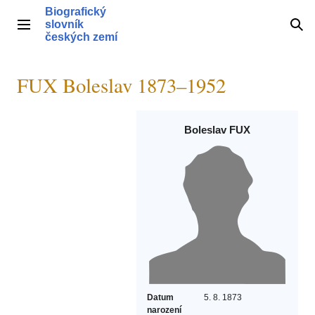
Přeskočit
Biografický
na
slovník
Hlavní menu
Hle
obsah
českých zemí
FUX Boleslav 1873–1952
Boleslav FUX
Datum
5. 8. 1873
narození