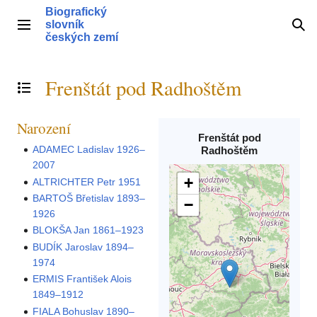
Přeskočit
Biografický
na
slovník
Hlavní menu
Hle
obsah
českých zemí
Frenštát pod Radhoštěm
Přepnout obsah
Narození
Frenštát pod
ADAMEC Ladislav 1926–
Radhoštěm
2007
+
ALTRICHTER Petr 1951
BARTOŠ Břetislav 1893–
−
1926
BLOKŠA Jan 1861–1923
BUDÍK Jaroslav 1894–
1974
ERMIS František Alois
1849–1912
FIALA Bohuslav 1890–