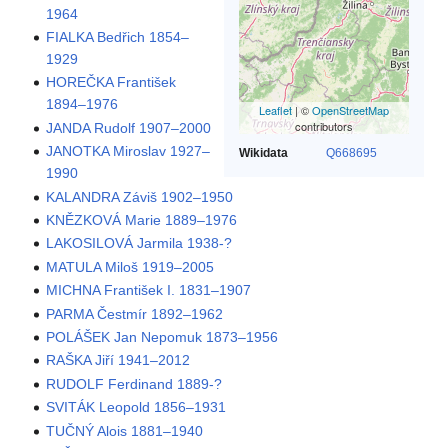
1964
FIALKA Bedřich 1854–
1929
HOREČKA František
1894–1976
Leaflet
| ©
OpenStreetMap
contributors
JANDA Rudolf 1907–2000
JANOTKA Miroslav 1927–
Wikidata
Q668695
1990
KALANDRA Záviš 1902–1950
KNĚZKOVÁ Marie 1889–1976
LAKOSILOVÁ Jarmila 1938-?
MATULA Miloš 1919–2005
MICHNA František I. 1831–1907
PARMA Čestmír 1892–1962
POLÁŠEK Jan Nepomuk 1873–1956
RAŠKA Jiří 1941–2012
RUDOLF Ferdinand 1889-?
SVITÁK Leopold 1856–1931
TUČNÝ Alois 1881–1940