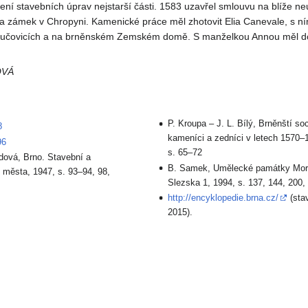
ení stavebních úprav nejstarší části. 1583 uzavřel smlouvu na blíže n
na zámek v Chropyni. Kamenické práce měl zhotovit Elia Canevale, s n
 Bučovicích a na brněnském Zemském domě. S manželkou Annou měl d
OVÁ
P. Kroupa – J. L. Bílý, Brněnští soc
8
kameníci a zedníci v letech 1570–
96
s. 65–72
dová, Brno. Stavební a
B. Samek, Umělecké památky Mor
 města, 1947, s. 93–94, 98,
Slezska 1, 1994, s. 137, 144, 200,
http://encyklopedie.brna.cz/
(stav
2015).