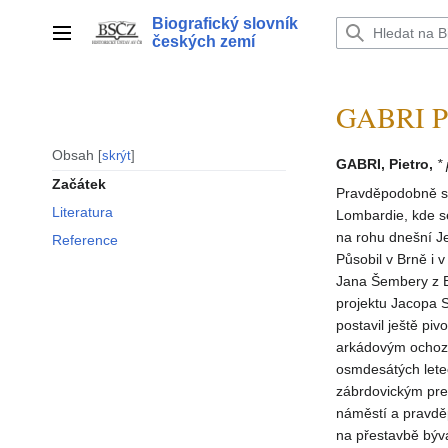
Přeskočit
Biografický slovník
na
Hlavní menu
českých zemí
obsah
GABRI Pi
Obsah
skrýt
GABRI, Pietro,
*
Začátek
Pravděpodobně sta
Literatura
Lombardie, kde se
na rohu dnešní Je
Reference
Působil v Brně i 
Jana Šembery z B
projektu Jacopa S
postavil ještě piv
arkádovým ochoze
osmdesátých letec
zábrdovickým pr
náměstí a pravdě
na přestavbě býv