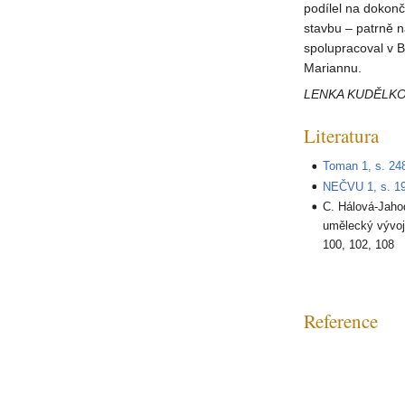
podílel na dokonč
stavbu – patrně 
spolupracoval v
Mariannu.
LENKA KUDĚLK
Literatura
Toman 1, s. 24
NEČVU 1, s. 1
C. Hálová-Jaho
umělecký vývoj
100, 102, 108
Reference