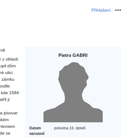
Přihlášení
Osobní 
ník
Pietro GABRI
 z oblasti
upil dům
é ulici.
ho zámku
podle
a kde 1584
řil ji
 a pivovar
nském
Antoniem
Datum
polovina 16. století
de se
narození