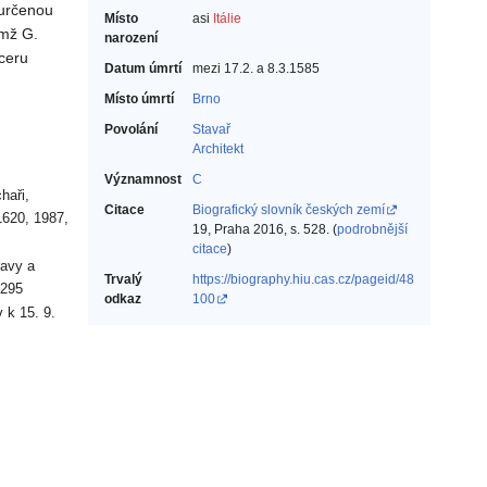
eurčenou
Místo
asi
Itálie
ímž G.
narození
ceru
Datum úmrtí
mezi 17.2. a 8.3.1585
Místo úmrtí
Brno
Povolání
Stavař‎
Architekt‎
Významnost
C
haři,
Citace
Biografický slovník českých zemí
1620, 1987,
19, Praha 2016, s. 528. (
podrobnější
citace
)
avy a
Trvalý
https://biography.hiu.cas.cz/pageid/48
 295
odkaz
100
 k 15. 9.