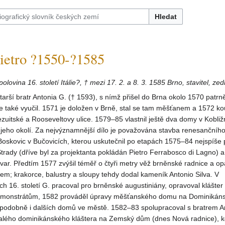
Hledat
etro ?1550-?1585
 polovina 16. století Itálie?, † mezi 17. 2. a 8. 3. 1585 Brno, stavitel, zed
rší bratr Antonia G. († 1593), s nímž přišel do Brna okolo 1570 patrně
 také vyučil. 1571 je doložen v Brně, stal se tam měšťanem a 1572 ko
zuitské a Rooseveltovy ulice. 1579–85 vlastnil ještě dva domy v Kobližn
v jeho okolí. Za nejvýznamnější dílo je považována stavba renesanční
oskovic v Bučovicích, kterou uskutečnil po etapách 1575–84 nejspíše 
trady (dříve byl za projektanta pokládán Pietro Ferrabosco di Lagno) 
ovar. Předtím 1577 zvýšil téměř o čtyři metry věž brněnské radnice a opat
m; krakorce, balustry a sloupy tehdy dodal kameník Antonio Silva. V
h 16. století G. pracoval pro brněnské augustiniány, opravoval klášter
emonstrátům, 1582 prováděl úpravy měšťanského domu na Dominiká
podobně i dalších domů ve městě. 1582–83 spolupracoval s bratrem 
alého dominikánského kláštera na Zemský dům (dnes Nová radnice), k