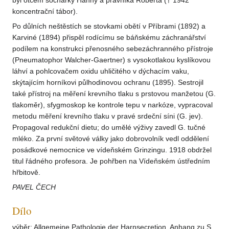
byl otcem sochařky Hanny a právníka Roberta († 1942
koncentrační tábor).
Po důlních neštěstích se stovkami obětí v Příbrami (1892) a
Karviné (1894) přispěl rodícímu se báňskému záchranářství
podílem na konstrukci přenosného sebezáchranného přístroje
(Pneumatophor Walcher-Gaertner) s vysokotlakou kyslíkovou
láhví a pohlcovačem oxidu uhličitého v dýchacím vaku,
skýtajícím horníkovi půlhodinovou ochranu (1895). Sestrojil
také přístroj na měření krevního tlaku s prstovou manžetou (G.
tlakoměr), sfygmoskop ke kontrole tepu v narkóze, vypracoval
metodu měření krevního tlaku v pravé srdeční síni (G. jev).
Propagoval redukční dietu; do umělé výživy zavedl G. tučné
mléko. Za první světové války jako dobrovolník vedl oddělení
posádkové nemocnice ve vídeňském Grinzingu. 1918 obdržel
titul řádného profesora. Je pohřben na Vídeňském ústředním
hřbitově.
PAVEL ČECH
Dílo
výběr: Allgemeine Pathologie der Harnsecretion, Anhang zu S.