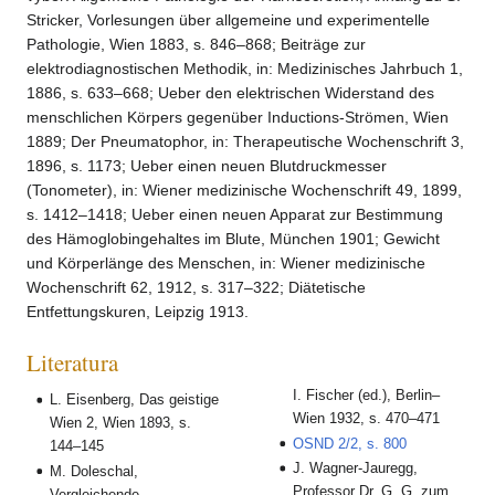
Stricker, Vorlesungen über allgemeine und experimentelle
Pathologie, Wien 1883, s. 846–868; Beiträge zur
elektrodiagnostischen Methodik, in: Medizinisches Jahrbuch 1,
1886, s. 633–668; Ueber den elektrischen Widerstand des
menschlichen Körpers gegenüber Inductions-Strömen, Wien
1889; Der Pneumatophor, in: Therapeutische Wochenschrift 3,
1896, s. 1173; Ueber einen neuen Blutdruckmesser
(Tonometer), in: Wiener medizinische Wochenschrift 49, 1899,
s. 1412–1418; Ueber einen neuen Apparat zur Bestimmung
des Hämoglobingehaltes im Blute, München 1901; Gewicht
und Körperlänge des Menschen, in: Wiener medizinische
Wochenschrift 62, 1912, s. 317–322; Diätetische
Entfettungskuren, Leipzig 1913.
Literatura
I. Fischer (ed.), Berlin–
L. Eisenberg, Das geistige
Wien 1932, s. 470–471
Wien 2, Wien 1893, s.
OSND 2/2, s. 800
144–145
J. Wagner-Jauregg,
M. Doleschal,
Professor Dr. G. G. zum
Vergleichende