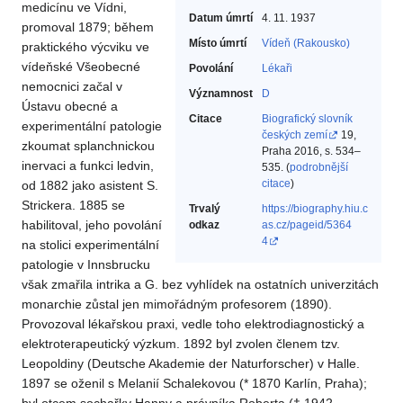
medicínu ve Vídni,
Datum úmrtí
4. 11. 1937
promoval 1879; během
Místo úmrtí
Vídeň (Rakousko)
praktického výcviku ve
vídeňské Všeobecné
Povolání
Lékaři‎
nemocnici začal v
Významnost
D
Ústavu obecné a
Citace
Biografický slovník
experimentální patologie
českých zemí
19,
zkoumat splanchnickou
Praha 2016, s. 534–
inervaci a funkci ledvin,
535. (
podrobnější
citace
)
od 1882 jako asistent S.
Strickera. 1885 se
Trvalý
https://biography.hiu.c
habilitoval, jeho povolání
odkaz
as.cz/pageid/5364
4
na stolici experimentální
patologie v Innsbrucku
však zmařila intrika a G. bez vyhlídek na ostatních univerzitách
monarchie zůstal jen mimořádným profesorem (1890).
Provozoval lékařskou praxi, vedle toho elektrodiagnostický a
elektroterapeutický výzkum. 1892 byl zvolen členem tzv.
Leopoldiny (Deutsche Akademie der Naturforscher) v Halle.
1897 se oženil s Melanií Schalekovou (* 1870 Karlín, Praha);