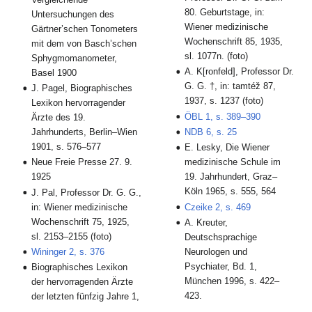
80. Geburtstage, in:
Untersuchungen des
Wiener medizinische
Gärtner’schen Tonometers
Wochenschrift 85, 1935,
mit dem von Basch’schen
sl. 1077n. (foto)
Sphygmomanometer,
A. K[ronfeld], Professor Dr.
Basel 1900
G. G. †, in: tamtéž 87,
J. Pagel, Biographisches
1937, s. 1237 (foto)
Lexikon hervorragender
ÖBL 1, s. 389–390
Ärzte des 19.
Jahrhunderts, Berlin–Wien
NDB 6, s. 25
1901, s. 576–577
E. Lesky, Die Wiener
Neue Freie Presse 27. 9.
medizinische Schule im
1925
19. Jahrhundert, Graz–
Köln 1965, s. 555, 564
J. Pal, Professor Dr. G. G.,
in: Wiener medizinische
Czeike 2, s. 469
Wochenschrift 75, 1925,
A. Kreuter,
sl. 2153–2155 (foto)
Deutschsprachige
Wininger 2, s. 376
Neurologen und
Psychiater, Bd. 1,
Biographisches Lexikon
München 1996, s. 422–
der hervorragenden Ärzte
423.
der letzten fünfzig Jahre 1,