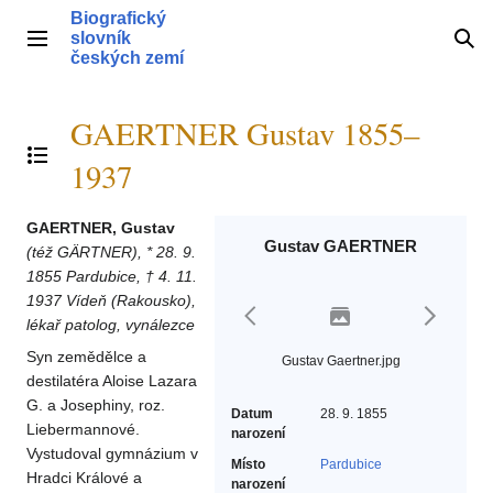
Přeskočit
Biografický
na
slovník
Hlavní menu
Hle
obsah
českých zemí
GAERTNER Gustav 1855–
Přepnout obsah
1937
GAERTNER, Gustav
Gustav GAERTNER
(též GÄRTNER), * 28. 9.
1855 Pardubice, † 4. 11.
1937 Vídeň (Rakousko),
lékař patolog, vynálezce
Syn zemědělce a
Gustav Gaertner.jpg
destilatéra Aloise Lazara
G. a Josephiny, roz.
Datum
28. 9. 1855
Liebermannové.
narození
Vystudoval gymnázium v
Místo
Pardubice
Hradci Králové a
narození