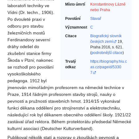
Místo úmrtí
Konstantinovy Lázně
laboratoři techniky ve
nebo Praha
Vídni (Dr. techn., 1906).
Povolání
Stavař‎
Po dvouleté praxi v
odboru pro stavbu
Významnost
C
železničních mostů
Citace
Biografický slovník
Ferdinandovy severní
českých zemí
19,
dráhy odešel do
Praha 2016, s. 621.
(
podrobnější citace
)
zkušební stanice firmy
Škoda v Plzni; nakonec
Trvalý
https://biography.hiu.c
se rozhodl pro povolání
odkaz
as.cz/pageid/5330
7
vysokoškolského
pedagoga. 1912 byl
jmenován mimořádným profesorem na německé technice v
Praze, 1914 řádným profesorem stavby strojů, nauky o
pevnosti a pružnosti stavebních hmot. 1914/15 vykonával
funkci děkana oddělení pro strojírenství a elektrotechniku,
následující rok byl děkanem obecného oddělení školy. 1921/22
zastával úřad rektora. Během protektorátu předsedal Německé
kulturní asociaci (Deutscher Kulturverband).
Publikoval několik statí a rozprav o zkouškách pevnosti a