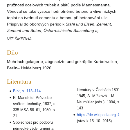
pružnosti ocelových trubek a plátů podle Mannesmanna.
Věnoval se také vysoce hodnotnému betonu a vlivu nízkých
teplot na tvrdnutí cementu a betonu při betonování ulic.
Přispíval do oborových periodik
Stahl und Eisen
,
Zement
,
Zement und Beton
,
Österreichische Bauzeitung
aj.
VÍT ŠMERHA
Dílo
Mehrfach gelagerte, abgesetzte und gekröpfte Kurbelwellen,
Berlin– Heidelberg 1926.
Literatura
literatury v Čechách 1891–
Birk, s. 113–114
1945, A. Míšková – M.
B. Mansfeld, Průvodce
Neumüller (eds.), 1994, s.
světem techniky, 1937, s.
143
335 MSA 58–61, 1980, s.
https://de.wikipedia.org
21
(stav k 15. 10. 2015).
Společnost pro podporu
německé vědy, umění a