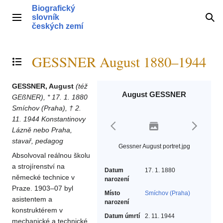
Přeskočit
Biografický
na
slovník
Hlavní menu
Hle
obsah
českých zemí
GESSNER August 1880–1944
Přepnout obsah
GESSNER, August
(též
August GESSNER
GEßNER), * 17. 1. 1880
Smíchov (Praha), † 2.
11. 1944 Konstantinovy
Lázně nebo Praha,
stavař, pedagog
Gessner August portret.jpg
Absolvoval reálnou školu
a strojírenství na
Datum
17. 1. 1880
německé technice v
narození
Praze. 1903–07 byl
Místo
Smíchov (Praha)
asistentem a
narození
konstruktérem v
Datum úmrtí
2. 11. 1944
mechanické a technické