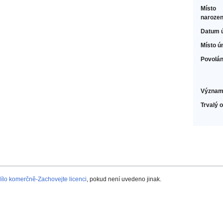
Místo
narozen
Datum 
Místo ú
Povolán
Význam
Trvalý 
lo komerčně-Zachovejte licenci
, pokud není uvedeno jinak.