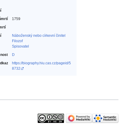
í
úmrtí
1759
mrtí
í
Náboženský nebo církevní činitel‎
Filozof‎
Spisovatel‎
nost
D
odkaz
https://biography.hiu.cas.cz/pageid/5
8732