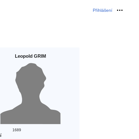
Přihlášení
Osobní 
Leopold GRIM
1689
í