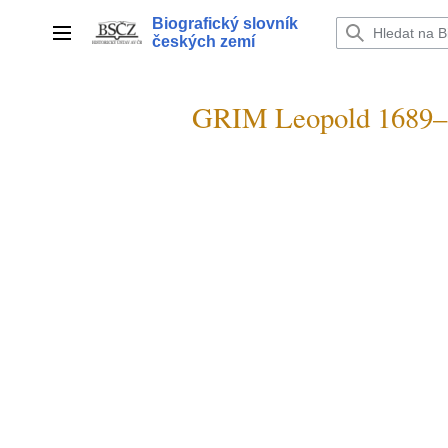
Přeskočit
Biografický slovník
na
Hlavní menu
českých zemí
obsah
GRIM Leopold 1689–