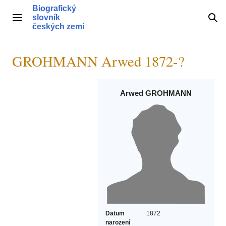
Přeskočit
Biografický
na
slovník
Hlavní menu
Hle
obsah
českých zemí
GROHMANN Arwed 1872-?
Arwed GROHMANN
Datum
1872
narození