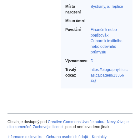
Místo
Bystřany, o. Teplice
narození
Místo úmrtí
Povolání
Finančník nebo
pojišťovák‎
Odborník textilního
nebo oděvního
průmyslu‎
Významnost
D
Trvalý
https://biography.hiu.c
odkaz
as.cz/pageid/13356
4
Obsah je dostupný pod
Creative Commons Uveďte autora-Nevyužívejte
dílo komerčně-Zachovejte licenci
, pokud není uvedeno jinak.
Informace o slovníku
Ochrana osobních údajů
Kontakty