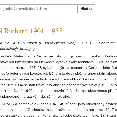
Hledat
Richard 1901–1955
d,
* 21. 4. 1901 Mířkov (u Horšovského Týna), † 3. 7. 1955 Hannover
bní inženýr, pedagog
y učitele. Maturoval na Německém státním gymnáziu v Českých Budějov
 stavební inženýrství na Německé vysoké škole technické. 1925 po slo
a technice zůstal; 1925–28 byl vědeckým asistentem v Geodetickém ús
tedře betonových konstrukcí. Během té doby složil druhou státní zkou
ženýrství na německé technice v Brně a obhájil doktorát (Dr. techn. 1
rně učit. 1934 se habilitoval pro obor železobetonové stavby, 1936 si za
ou firmu. Např. 1940 podal sedm návrhů řešení konstrukce mostu přes 
a plánovaném pražském dálničním okruhu.
 NSDAP. Za německé okupace 1941–45 působil jako mimořádný profes
, po osvobození Československa prožil šest měsíců v internaci, 1947 
dru statiky a stavebních konstrukcí vysoké školy technické; 1949 tam 