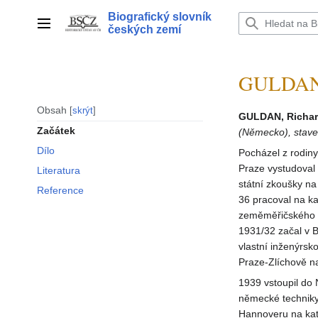
Přeskočit
Biografický slovník
na
Hlavní menu
českých zemí
obsah
GULDAN 
Obsah
skrýt
GULDAN, Richar
Začátek
(Německo), stave
Dílo
Pocházel z rodin
Praze vystudoval
Literatura
státní zkoušky n
Reference
36 pracoval na ka
zeměměřičského in
1931/32 začal v B
vlastní inženýrsk
Praze-Zlíchově n
1939 vstoupil do
německé techniky
Hannoveru na kate