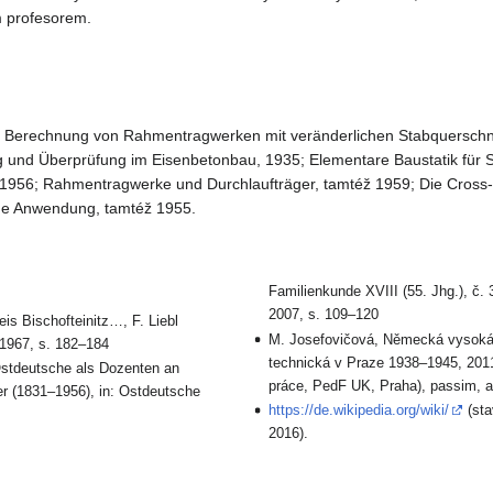
 profesorem.
ur Berechnung von Rahmentragwerken mit veränderlichen Stabquerschni
und Überprüfung im Eisenbetonbau, 1935; Elementare Baustatik für 
 1956; Rahmentragwerke und Durchlaufträger, tamtéž 1959; Die Cros
che Anwendung, tamtéž 1955.
Familienkunde XVIII (55. Jhg.), č. 
2007, s. 109–120
is Bischofteinitz…, F. Liebl
M. Josefovičová, Německá vysoká
t 1967, s. 182–184
technická v Praze 1938–1945, 2011
Ostdeutsche als Dozenten an
práce, PedF UK, Praha), passim, a 
r (1831–1956), in: Ostdeutsche
https://de.wikipedia.org/wiki/
(sta
2016).