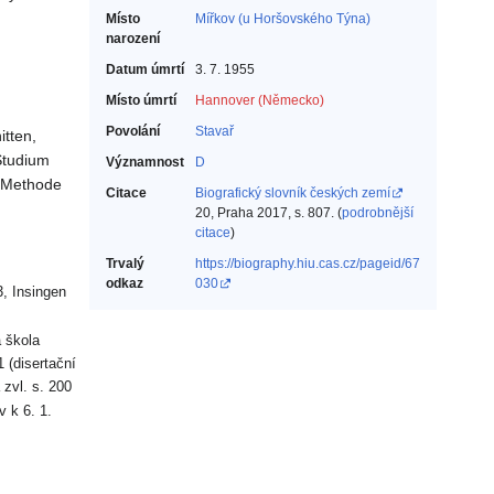
Místo
Mířkov (u Horšovského Týna)
narození
Datum úmrtí
3. 7. 1955
Místo úmrtí
Hannover (Německo)
Povolání
Stavař‎
tten,
Studium
Významnost
D
s-Methode
Citace
Biografický slovník českých zemí
20, Praha 2017, s. 807. (
podrobnější
citace
)
Trvalý
https://biography.hiu.cas.cz/pageid/67
odkaz
030
3, Insingen
 škola
 (disertační
zvl. s. 200
v k 6. 1.