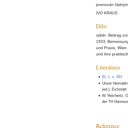
jmenován řádným
IVO KRAUS
Dílo
výběr: Beitrag z
1933; Bemessung 
und Praxis, Wien
und ihre praktis
Literatura
BL 1, s. 491
Unser Heimatkre
(ed.), Eichstät
W. Reichertz, 
der TH Hannove
Reference