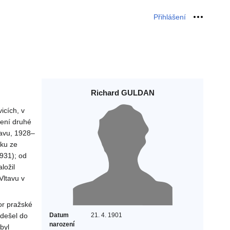
Přihlášení
Osobní 
Richard GULDAN
icích, v
žení druhé
tavu, 1928–
šku ze
931); od
ložil
Vltavu v
or pražské
odešel do
Datum
21. 4. 1901
narození
byl